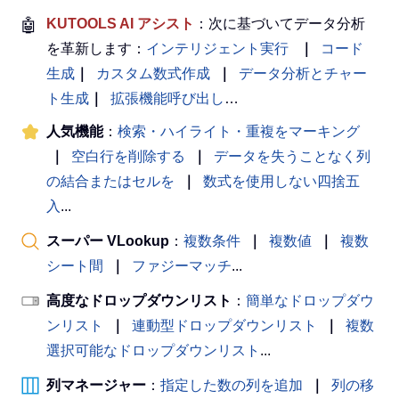
🤖
KUTOOLS AI アシスト
：次に基づいてデータ分析
を革新します：
インテリジェント実行
｜
コード
生成
｜
カスタム数式作成
｜
データ分析とチャー
ト生成
｜
拡張機能呼び出し
…
人気機能
：
検索・ハイライト・重複をマーキング
｜
空白行を削除する
｜
データを失うことなく列
の結合またはセルを
｜
数式を使用しない四捨五
入
...
スーパー VLookup
：
複数条件
｜
複数値
｜
複数
シート間
｜
ファジーマッチ
...
高度なドロップダウンリスト
：
簡単なドロップダウ
ンリスト
｜
連動型ドロップダウンリスト
｜
複数
選択可能なドロップダウンリスト
...
列マネージャー
：
指定した数の列を追加
｜
列の移