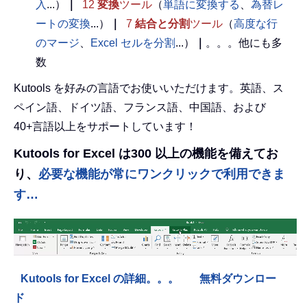
入
...）
｜
12
変換
ツール
（
単語に変換する
、
為替レ
ートの変換
...）
｜
7
結合と分割
ツール
（
高度な行
のマージ
、
Excel セルを分割
...）
｜
。。。他にも多
数
Kutools を好みの言語でお使いいただけます。英語、ス
ペイン語、ドイツ語、フランス語、中国語、および
40+言語以上をサポートしています！
Kutools for Excel は300 以上の機能を備えてお
り、
必要な機能が常にワンクリックで利用できま
す…
Kutools for Excel の詳細。。。
無料ダウンロー
ド