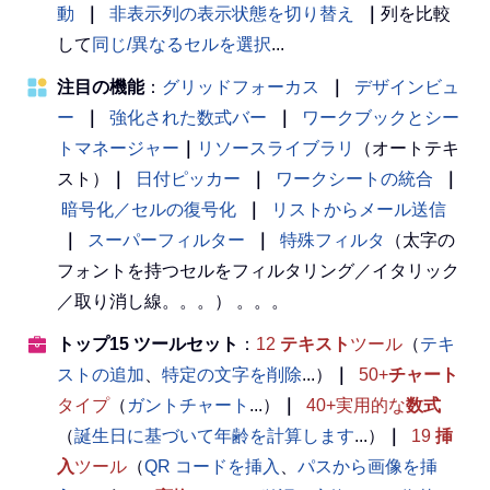
動
｜
非表示列の表示状態を切り替え
｜
列を比較
して
同じ/異なるセルを選択
...
注目の機能
：
グリッドフォーカス
｜
デザインビュ
ー
｜
強化された数式バー
｜
ワークブックとシー
トマネージャー
｜
リソースライブラリ
（オートテキ
スト）
｜
日付ピッカー
｜
ワークシートの統合
｜
暗号化／セルの復号化
｜
リストからメール送信
｜
スーパーフィルター
｜
特殊フィルタ
（太字の
フォントを持つセルをフィルタリング／イタリック
／取り消し線。。。） 。。。
トップ15 ツールセット
：
12
テキスト
ツール
（
テキ
ストの追加
、
特定の文字を削除
...）
｜
50+
チャート
タイプ
（
ガントチャート
...）
｜
40+実用的な
数式
（
誕生日に基づいて年齢を計算します
...）
｜
19
挿
入
ツール
（
QR コードを挿入
、
パスから画像を挿