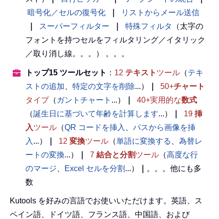
暗号化／セルの復号化
｜
リストからメール送信
｜
スーパーフィルター
｜
特殊フィルタ
（太字の
フォントを持つセルをフィルタリング／イタリック
／取り消し線。。。） 。。。
トップ15 ツールセット
：
12
テキスト
ツール
（
テキ
ストの追加
、
特定の文字を削除
...）
｜
50+
チャート
タイプ
（
ガントチャート
...）
｜
40+実用的な
数式
（
誕生日に基づいて年齢を計算します
...）
｜
19
挿
入
ツール
（
QR コードを挿入
、
パスから画像を挿
入
...）
｜
12
変換
ツール
（
単語に変換する
、
為替レ
ートの変換
...）
｜
7
結合と分割
ツール
（
高度な行
のマージ
、
Excel セルを分割
...）
｜
。。。他にも多
数
Kutools を好みの言語でお使いいただけます。英語、ス
ペイン語、ドイツ語、フランス語、中国語、および