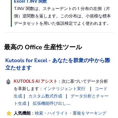
Excel T.INV 関数
T.INV 関数は、スチューデントの t 分布の左側（片
側）逆関数を返します。この分布は、小規模な標本
データセットを用いた仮説検定でよく使われます。
最高の Office 生産性ツール
Kutools for Excel - あなたを群衆の中から際
立たせます
🤖
KUTOOLS AI アシスト
：次に基づいてデータ分析
を革新します：
インテリジェント実行
｜
コード
生成
｜
カスタム数式作成
｜
データ分析とチャー
ト生成
｜
拡張機能呼び出し
…
人気機能
：
検索・ハイライト・重複をマーキング