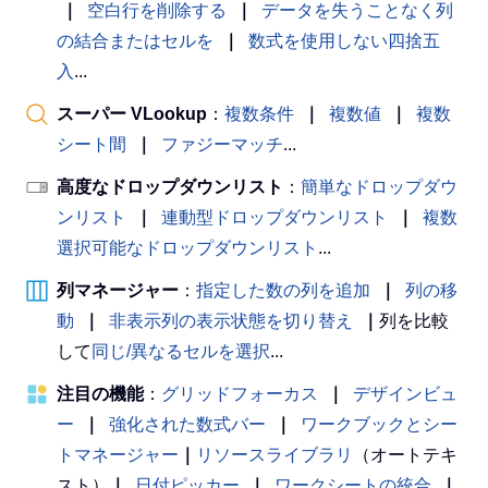
｜
空白行を削除する
｜
データを失うことなく列
の結合またはセルを
｜
数式を使用しない四捨五
入
...
スーパー VLookup
：
複数条件
｜
複数値
｜
複数
シート間
｜
ファジーマッチ
...
高度なドロップダウンリスト
：
簡単なドロップダウ
ンリスト
｜
連動型ドロップダウンリスト
｜
複数
選択可能なドロップダウンリスト
...
列マネージャー
：
指定した数の列を追加
｜
列の移
動
｜
非表示列の表示状態を切り替え
｜
列を比較
して
同じ/異なるセルを選択
...
注目の機能
：
グリッドフォーカス
｜
デザインビュ
ー
｜
強化された数式バー
｜
ワークブックとシー
トマネージャー
｜
リソースライブラリ
（オートテキ
スト）
｜
日付ピッカー
｜
ワークシートの統合
｜