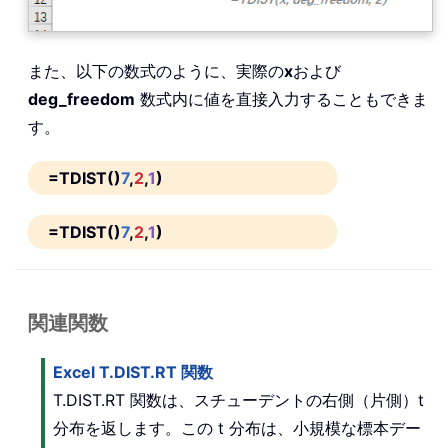
また、以下の数式のように、実際の
x
および
deg_freedom
数式内に値を直接入力することもできま
す。
=TDIST()
7
,
2
,
1
)
=TDIST()
7
,
2
,
1
)
関連関数
Excel T.DIST.RT 関数
T.DIST.RT 関数は、スチューデントの右側（片側）t
分布を返します。この t 分布は、小規模な標本デー