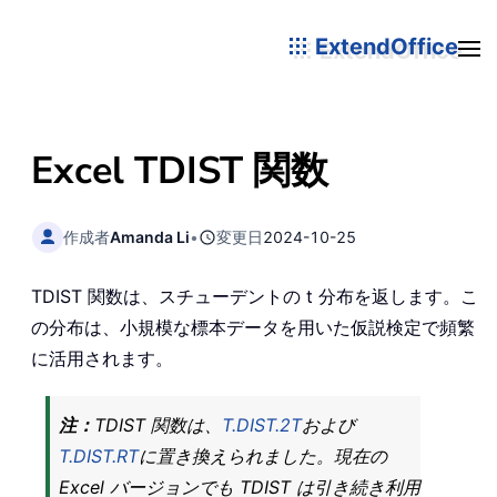
ExtendOffice
Excel TDIST 関数
作成者
Amanda Li
•
変更日
2024-10-25
TDIST 関数は、スチューデントの t 分布を返します。こ
の分布は、小規模な標本データを用いた仮説検定で頻繁
に活用されます。
注：
TDIST 関数は、
T.DIST.2T
および
T.DIST.RT
に置き換えられました。現在の
Excel バージョンでも TDIST は引き続き利用