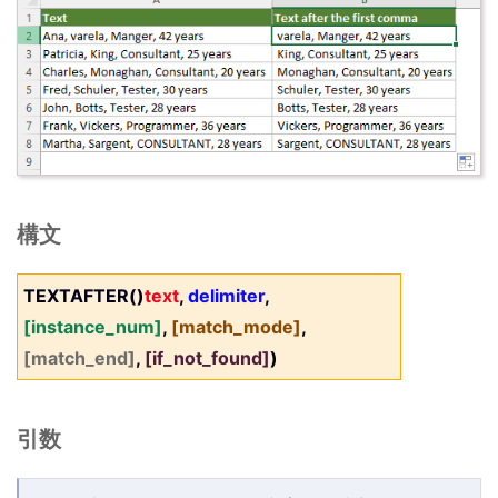
構文
TEXTAFTER()
text
,
delimiter
,
[instance_num]
,
[match_mode]
,
[match_end]
,
[if_not_found]
)
引数