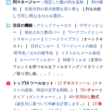
列マネージャー
：
指定した数の列を追加
｜
列の移
動
｜
非表示列の表示状態を切り替え
｜
列を比較
して
同じ/異なるセルを選択
...
注目の機能
：
グリッドフォーカス
｜
デザインビュ
ー
｜
強化された数式バー
｜
ワークブックとシー
トマネージャー
｜
リソースライブラリ
（オートテキ
スト）
｜
日付ピッカー
｜
ワークシートの統合
｜
暗号化／セルの復号化
｜
リストからメール送信
｜
スーパーフィルター
｜
特殊フィルタ
（太字の
フォントを持つセルをフィルタリング／イタリック
／取り消し線。。。） 。。。
トップ15 ツールセット
：
12
テキスト
ツール
（
テキ
ストの追加
、
特定の文字を削除
...）
｜
50+
チャート
タイプ
（
ガントチャート
...）
｜
40+実用的な
数式
（
誕生日に基づいて年齢を計算します
...）
｜
19
挿