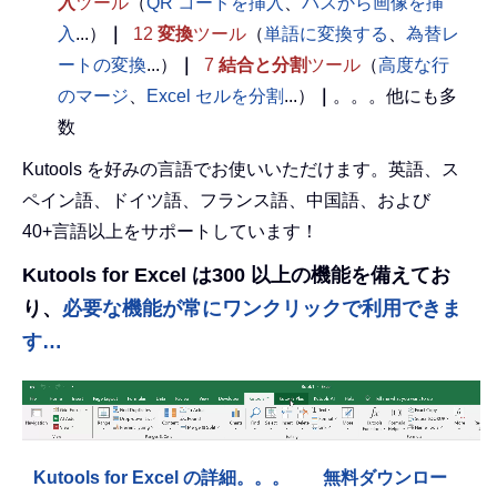
入
ツール
（
QR コードを挿入
、
パスから画像を挿
入
...）
｜
12
変換
ツール
（
単語に変換する
、
為替レ
ートの変換
...）
｜
7
結合と分割
ツール
（
高度な行
のマージ
、
Excel セルを分割
...）
｜
。。。他にも多
数
Kutools を好みの言語でお使いいただけます。英語、ス
ペイン語、ドイツ語、フランス語、中国語、および
40+言語以上をサポートしています！
Kutools for Excel は300 以上の機能を備えてお
り、
必要な機能が常にワンクリックで利用できま
す…
Kutools for Excel の詳細。。。
無料ダウンロー