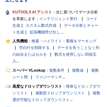
🤖
KUTOOLS AI アシスト
：次に基づいてデータ分析
を革新します：
インテリジェント実行
｜
コード
生成
｜
カスタム数式作成
｜
データ分析とチャー
ト生成
｜
拡張機能呼び出し
…
人気機能
：
検索・ハイライト・重複をマーキング
｜
空白行を削除する
｜
データを失うことなく列
の結合またはセルを
｜
数式を使用しない四捨五
入
...
スーパー VLookup
：
複数条件
｜
複数値
｜
複数
シート間
｜
ファジーマッチ
...
高度なドロップダウンリスト
：
簡単なドロップダウ
ンリスト
｜
連動型ドロップダウンリスト
｜
複数
選択可能なドロップダウンリスト
...