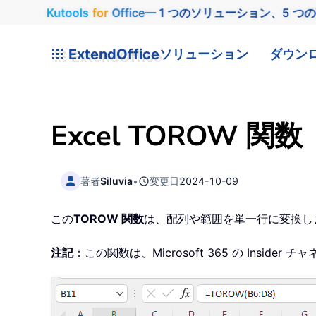
Kutools
for
Office
— 1 つのソリューション、5 つ
ExtendOffice
ソリューション
ダウン
Excel TOROW 関数
著者
Siluvia
•
変更日
2024-10-09
この
TOROW 関数
は、配列や範囲を単一行に変換し
注記
：この関数は、Microsoft 365 の Insid