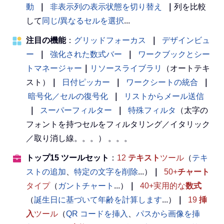
動
｜
非表示列の表示状態を切り替え
｜
列を比較
して
同じ/異なるセルを選択
...
注目の機能
：
グリッドフォーカス
｜
デザインビュ
ー
｜
強化された数式バー
｜
ワークブックとシー
トマネージャー
｜
リソースライブラリ
（オートテキ
スト）
｜
日付ピッカー
｜
ワークシートの統合
｜
暗号化／セルの復号化
｜
リストからメール送信
｜
スーパーフィルター
｜
特殊フィルタ
（太字の
フォントを持つセルをフィルタリング／イタリック
／取り消し線。。。） 。。。
トップ15 ツールセット
：
12
テキスト
ツール
（
テキ
ストの追加
、
特定の文字を削除
...）
｜
50+
チャート
タイプ
（
ガントチャート
...）
｜
40+実用的な
数式
（
誕生日に基づいて年齢を計算します
...）
｜
19
挿
入
ツール
（
QR コードを挿入
、
パスから画像を挿