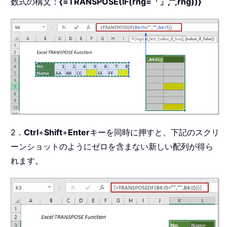
数式の構文：
{=TRANSPOSE(IF(rng=「」,"",rng))}
2．
Ctrl
+
Shift
+
Enter
キーを同時に押すと、下記のスクリ
ーンショットのようにゼロを含まない新しい配列が得ら
れます。