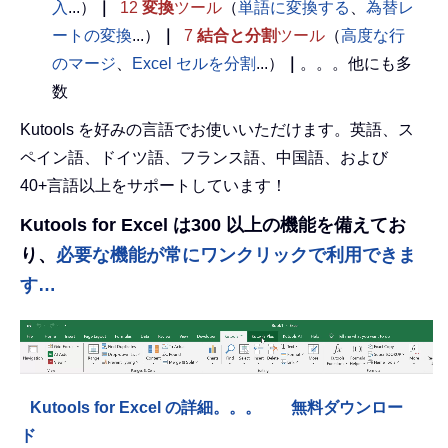
入
...）
｜
12
変換
ツール
（
単語に変換する
、
為替レ
ートの変換
...）
｜
7
結合と分割
ツール
（
高度な行
のマージ
、
Excel セルを分割
...）
｜
。。。他にも多
数
Kutools を好みの言語でお使いいただけます。英語、ス
ペイン語、ドイツ語、フランス語、中国語、および
40+言語以上をサポートしています！
Kutools for Excel は300 以上の機能を備えてお
り、
必要な機能が常にワンクリックで利用できま
す…
Kutools for Excel の詳細。。。
無料ダウンロー
ド