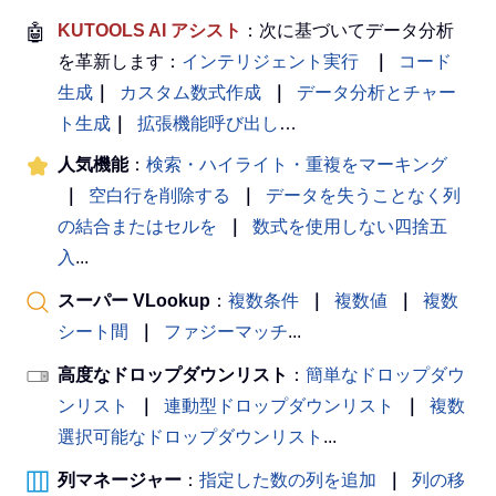
🤖
KUTOOLS AI アシスト
：次に基づいてデータ分析
を革新します：
インテリジェント実行
｜
コード
生成
｜
カスタム数式作成
｜
データ分析とチャー
ト生成
｜
拡張機能呼び出し
…
人気機能
：
検索・ハイライト・重複をマーキング
｜
空白行を削除する
｜
データを失うことなく列
の結合またはセルを
｜
数式を使用しない四捨五
入
...
スーパー VLookup
：
複数条件
｜
複数値
｜
複数
シート間
｜
ファジーマッチ
...
高度なドロップダウンリスト
：
簡単なドロップダウ
ンリスト
｜
連動型ドロップダウンリスト
｜
複数
選択可能なドロップダウンリスト
...
列マネージャー
：
指定した数の列を追加
｜
列の移