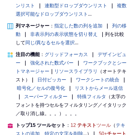
ンリスト
｜
連動型ドロップダウンリスト
｜
複数
選択可能なドロップダウンリスト
...
列マネージャー
：
指定した数の列を追加
｜
列の移
動
｜
非表示列の表示状態を切り替え
｜
列を比較
して
同じ/異なるセルを選択
...
注目の機能
：
グリッドフォーカス
｜
デザインビュ
ー
｜
強化された数式バー
｜
ワークブックとシー
トマネージャー
｜
リソースライブラリ
（オートテキ
スト）
｜
日付ピッカー
｜
ワークシートの統合
｜
暗号化／セルの復号化
｜
リストからメール送信
｜
スーパーフィルター
｜
特殊フィルタ
（太字の
フォントを持つセルをフィルタリング／イタリック
／取り消し線。。。） 。。。
トップ15 ツールセット
：
12
テキスト
ツール
（
テキ
ストの追加
、
特定の文字を削除
...）
｜
50+
チャート