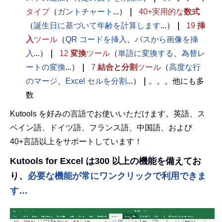
タイプ
（
ガントチャート
...）
｜
40+実用的な
数式
（
誕生日に基づいて年齢を計算します
...）
｜
19
挿
入
ツール
（
QR コードを挿入
、
パスから画像を挿
入
...）
｜
12
変換
ツール
（
単語に変換する
、
為替レ
ートの変換
...）
｜
7
結合と分割
ツール
（
高度な行
のマージ
、
Excel セルを分割
...）
｜
。。。他にも多
数
Kutools を好みの言語でお使いいただけます。英語、ス
ペイン語、ドイツ語、フランス語、中国語、および
40+言語以上をサポートしています！
Kutools for Excel は300 以上の機能を備えてお
り、
必要な機能が常にワンクリックで利用できま
す…