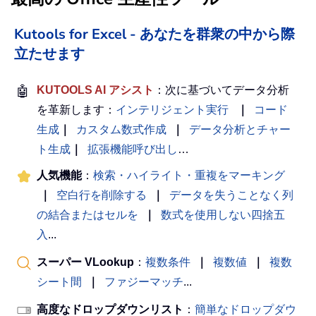
Kutools for Excel - あなたを群衆の中から際
立たせます
🤖
KUTOOLS AI アシスト
：次に基づいてデータ分析
を革新します：
インテリジェント実行
｜
コード
生成
｜
カスタム数式作成
｜
データ分析とチャー
ト生成
｜
拡張機能呼び出し
…
人気機能
：
検索・ハイライト・重複をマーキング
｜
空白行を削除する
｜
データを失うことなく列
の結合またはセルを
｜
数式を使用しない四捨五
入
...
スーパー VLookup
：
複数条件
｜
複数値
｜
複数
シート間
｜
ファジーマッチ
...
高度なドロップダウンリスト
：
簡単なドロップダウ