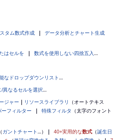
スタム数式作成
｜
データ分析とチャート生成
たはセルを
｜
数式を使用しない四捨五入
...
能なドロップダウンリスト
...
じ/異なるセルを選択
...
ージャー
｜
リソースライブラリ
（オートテキス
パーフィルター
｜
特殊フィルタ
（太字のフォント
（
ガントチャート
...）
｜
40+実用的な
数式
（
誕生日