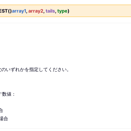
EST()
array1
,
array2
,
tails
,
type
)
次のいずれかを指定してください。
す数値：
合
る場合