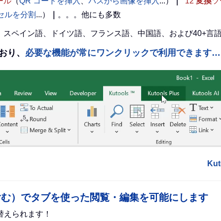
ール
（
QR コードを挿入
、
パスから画像を挿入
...）
｜
12
変換
ツ
l セルを分割
...）
｜
。。。他にも多数
英語、スペイン語、ドイツ語、フランス語、中国語、および40+
えており、
必要な機能が常にワンクリックで利用できます…
Ku
ce（Excel を含む）でタブを使った閲覧・編集を可能にします
替えられます！