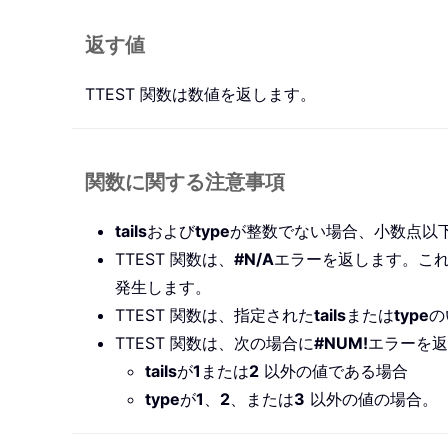
返す値
TTEST 関数は数値を返します。
関数に関する注意事項
tails
および
type
が整数でない場合、小数点以
TTEST 関数は、
#N/A
エラーを返します。こ
発生します。
TTEST 関数は、指定された
tails
または
type
の
TTEST 関数は、次の場合に
#NUM!
エラーを返
tails
が
1
または
2
以外の値である場合
type
が
1
、
2
、または
3
以外の値の場合。