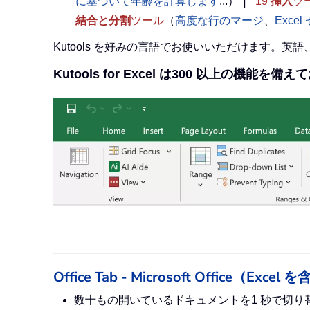
に基づいて年齢を計算します
...）
｜
19
挿入
ツ
結合と分割
ツール
（
高度な行のマージ
、
Exce
Kutools を好みの言語でお使いいただけます。
Kutools for Excel は300 以上の機能を備
Office Tab - Microsoft Offi
数十もの開いているドキュメントを1 秒で切り