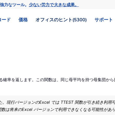
の強力なツール。
少ない労力で大きな成果。
ロード
価格
オフィスのヒント(5300)
サポート
関連する確率を返します。この関数は、同じ母平均を持つ母集団か
。現行バージョンのExcel では TTEST 関数が引き続き利
関数は将来のExcel バージョンで利用できなくなる可能性があ