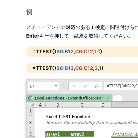
例
スチューデントの対応のある t 検定に関連付け
Enter
キーを押して、結果を取得してください。
=TTEST()
B6:B12
,
C6:C12
,
1
,
1
)
=TTEST()
B6:B12
,
C6:C12
,
2
,
1
)