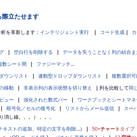
の中から際立たせます
分析を革新します：
インテリジェント実行
｜
コード生成
｜
カ
グ
｜
空白行を削除する
｜
データを失うことなく列の結合ま
複数シート間
｜
ファジーマッチ
...
ダウンリスト
｜
連動型ドロップダウンリスト
｜
複数選択可
の移動
｜
非表示列の表示状態を切り替え
｜
列を比較して
同
ビュー
｜
強化された数式バー
｜
ワークブックとシートマネ
｜
暗号化／セルの復号化
｜
リストからメール送信
｜
スー
り消し線。。。） 。。。
テキストの追加
、
特定の文字を削除
...）
｜
50+
チャート
タイプ