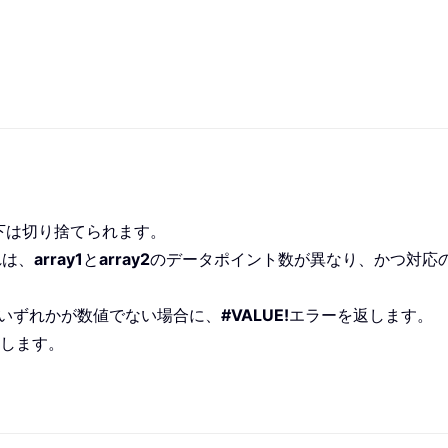
下は切り捨てられます。
れは、
array1
と
array2
のデータポイント数が異なり、かつ対応のあ
いずれかが数値でない場合に、
#VALUE!
エラーを返します。
します。