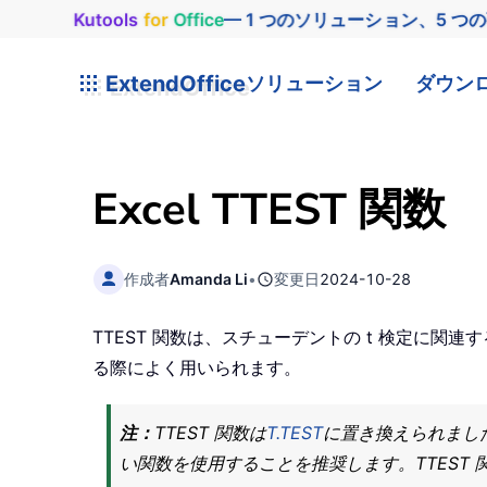
Kutools
for
Office
— 1 つのソリューション、5 つ
ExtendOffice
ソリューション
ダウン
Excel TTEST 関数
作成者
Amanda Li
•
変更日
2024-10-28
TTEST 関数は、スチューデントの t 検定に
る際によく用いられます。
注：
TTEST 関数は
T.TEST
に置き換えられました
い関数を使用することを推奨します。TTEST 