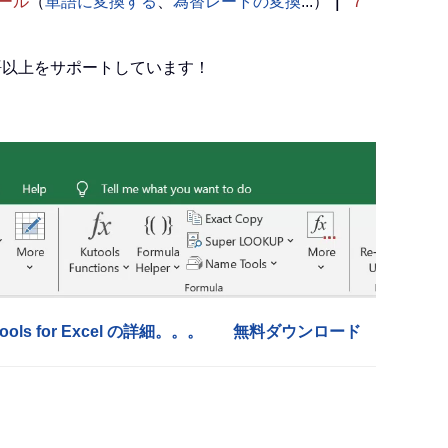
ール
（
単語に変換する
、
為替レートの変換
...）
｜
7
言語以上をサポートしています！
tools for Excel の詳細。。。
無料ダウンロード