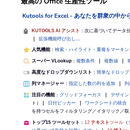
最高の Office 生産性ツール
Kutools for Excel - あなたを群衆
🤖
KUTOOLS AI アシスト
：次に基づいてデータ
｜
拡張機能呼び出し
…
人気機能
：
検索・ハイライト・重複をマーキン
スーパー VLookup
：
複数条件
｜
複数値
｜
高度なドロップダウンリスト
：
簡単なドロップ
列マネージャー
：
指定した数の列を追加
｜
列
注目の機能
：
グリッドフォーカス
｜
デザイン
ト）
｜
日付ピッカー
｜
ワークシートの統合
を持つセルをフィルタリング／イタリック／取
トップ15 ツールセット
：
12
テキスト
ツール
（