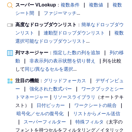
スーパー VLookup
：
複数条件
｜
複数値
｜
複数
シート間
｜
ファジーマッチ
...
高度なドロップダウンリスト
：
簡単なドロップダウ
ンリスト
｜
連動型ドロップダウンリスト
｜
複数
選択可能なドロップダウンリスト
...
列マネージャー
：
指定した数の列を追加
｜
列の移
動
｜
非表示列の表示状態を切り替え
｜
列を比較
して
同じ/異なるセルを選択
...
注目の機能
：
グリッドフォーカス
｜
デザインビュ
ー
｜
強化された数式バー
｜
ワークブックとシー
トマネージャー
｜
リソースライブラリ
（オートテキ
スト）
｜
日付ピッカー
｜
ワークシートの統合
｜
暗号化／セルの復号化
｜
リストからメール送信
｜
スーパーフィルター
｜
特殊フィルタ
（太字の
フォントを持つセルをフィルタリング／イタリック