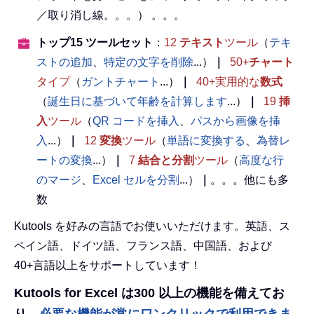
／取り消し線。。。） 。。。
トップ15 ツールセット
：
12
テキスト
ツール
（
テキ
ストの追加
、
特定の文字を削除
...）
｜
50+
チャート
タイプ
（
ガントチャート
...）
｜
40+実用的な
数式
（
誕生日に基づいて年齢を計算します
...）
｜
19
挿
入
ツール
（
QR コードを挿入
、
パスから画像を挿
入
...）
｜
12
変換
ツール
（
単語に変換する
、
為替レ
ートの変換
...）
｜
7
結合と分割
ツール
（
高度な行
のマージ
、
Excel セルを分割
...）
｜
。。。他にも多
数
Kutools を好みの言語でお使いいただけます。英語、ス
ペイン語、ドイツ語、フランス語、中国語、および
40+言語以上をサポートしています！
Kutools for Excel は300 以上の機能を備えてお