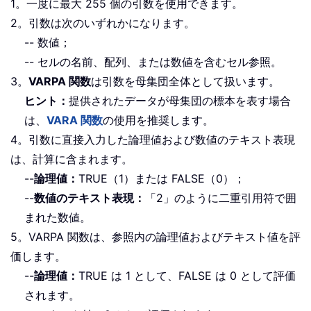
1。一度に最大 255 個の引数を使用できます。
2。引数は次のいずれかになります。
-- 数値；
-- セルの名前、配列、または数値を含むセル参照。
3。
VARPA 関数
は引数を母集団全体として扱います。
ヒント：
提供されたデータが母集団の標本を表す場合
は、
VARA 関数
の使用を推奨します。
4。引数に直接入力した論理値および数値のテキスト表現
は、計算に含まれます。
--
論理値：
TRUE（1）または FALSE（0）；
--
数値のテキスト表現：
「2」のように二重引用符で囲
まれた数値。
5。VARPA 関数は、参照内の論理値およびテキスト値を評
価します。
--
論理値：
TRUE は 1 として、FALSE は 0 として評価
されます。