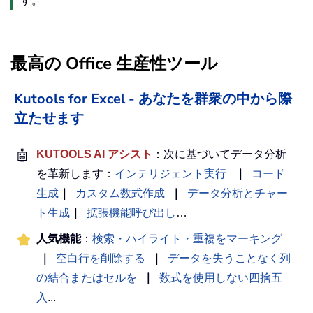
す。
最高の Office 生産性ツール
Kutools for Excel - あなたを群衆の中から際
立たせます
🤖
KUTOOLS AI アシスト
：次に基づいてデータ分析
を革新します：
インテリジェント実行
｜
コード
生成
｜
カスタム数式作成
｜
データ分析とチャー
ト生成
｜
拡張機能呼び出し
…
人気機能
：
検索・ハイライト・重複をマーキング
｜
空白行を削除する
｜
データを失うことなく列
の結合またはセルを
｜
数式を使用しない四捨五
入
...