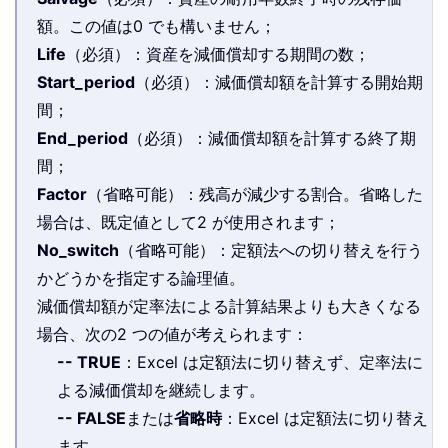
額。この値は0 でも構いません；
Life
（必須）：資産を減価償却する期間の数；
Start_period
（必須）：減価償却額を計算する開始期
間；
End_period
（必須）：減価償却額を計算する終了期
間；
Factor
（省略可能）：残高が減少する割合。省略した
場合は、既定値として2 が使用されます；
No_switch
（省略可能）：定額法への切り替えを行う
かどうかを指定する論理値。
減価償却額が定率法による計算結果よりも大きくなる
場合、次の2 つの値が考えられます：
-- TRUE
：Excel は定額法に切り替えず、定率法に
よる減価償却を継続します。
-- FALSE
または
省略時
：Excel は定額法に切り替え
ます。