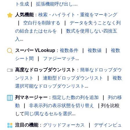
ト生成
｜
拡張機能呼び出し
…
人気機能
：
検索・ハイライト・重複をマーキング
｜
空白行を削除する
｜
データを失うことなく列
の結合またはセルを
｜
数式を使用しない四捨五
入
...
スーパー VLookup
：
複数条件
｜
複数値
｜
複数
シート間
｜
ファジーマッチ
...
高度なドロップダウンリスト
：
簡単なドロップダウ
ンリスト
｜
連動型ドロップダウンリスト
｜
複数
選択可能なドロップダウンリスト
...
列マネージャー
：
指定した数の列を追加
｜
列の移
動
｜
非表示列の表示状態を切り替え
｜
列を比較
して
同じ/異なるセルを選択
...
注目の機能
：
グリッドフォーカス
｜
デザインビュ