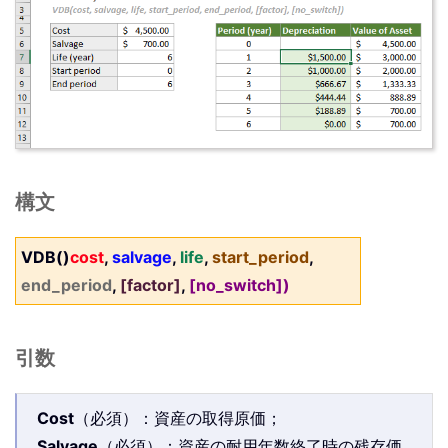
構文
VDB()
cost
,
salvage
,
life
,
start_period
,
end_period
,
[factor]
,
[no_switch])
引数
Cost
（必須）：資産の取得原価；
Salvage
（必須）：資産の耐用年数終了時の残存価