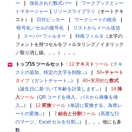
ー
｜
強化された数式バー
｜
ワークブックとシー
トマネージャー
｜
リソースライブラリ
（オートテキ
スト）
｜
日付ピッカー
｜
ワークシートの統合
｜
暗号化／セルの復号化
｜
リストからメール送信
｜
スーパーフィルター
｜
特殊フィルタ
（太字の
フォントを持つセルをフィルタリング／イタリック
／取り消し線。。。） 。。。
トップ15 ツールセット
：
12
テキスト
ツール
（
テキ
ストの追加
、
特定の文字を削除
...）
｜
50+
チャート
タイプ
（
ガントチャート
...）
｜
40+実用的な
数式
（
誕生日に基づいて年齢を計算します
...）
｜
19
挿
入
ツール
（
QR コードを挿入
、
パスから画像を挿
入
...）
｜
12
変換
ツール
（
単語に変換する
、
為替レ
ートの変換
...）
｜
7
結合と分割
ツール
（
高度な行
のマージ
、
Excel セルを分割
...）
｜
。。。他にも多
数