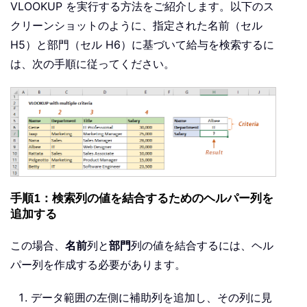
VLOOKUP を実行する方法をご紹介します。以下のス
クリーンショットのように、指定された名前（セル
H5）と部門（セル H6）に基づいて給与を検索するに
は、次の手順に従ってください。
手順1：検索列の値を結合するためのヘルパー列を
追加する
この場合、
名前
列と
部門
列の値を結合するには、ヘル
パー列を作成する必要があります。
データ範囲の左側に補助列を追加し、その列に見