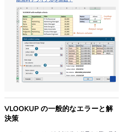
VLOOKUP の一般的なエラーと解
決策