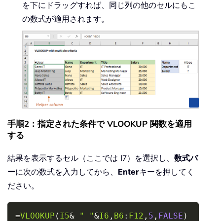
を下にドラッグすれば、同じ列の他のセルにもこ
の数式が適用されます。
手順2：指定された条件で VLOOKUP 関数を適用
する
結果を表示するセル（ここでは I7）を選択し、
数式バ
ー
に次の数式を入力してから、
Enter
キーを押してく
ださい。
Copy
=
VLOOKUP
(
I5
&
" "
&
I6
,
B6
:
F12
,
5
,
FALSE
)