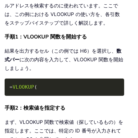
ルアドレスを検索するのに使われています。ここで
は、この例における VLOOKUP の使い方を、各引数
をステップバイステップで詳しく解説します。
手順1：VLOOKUP 関数を開始する
結果を出力するセル（この例では H6）を選択し、
数
式バー
に次の内容を入力して、VLOOKUP 関数を開始
しましょう。
Copy
=
VLOOKUP
(
手順2：検索値を指定する
まず、VLOOKUP 関数で検索値（探しているもの）を
指定します。ここでは、特定の ID 番号が入力されて