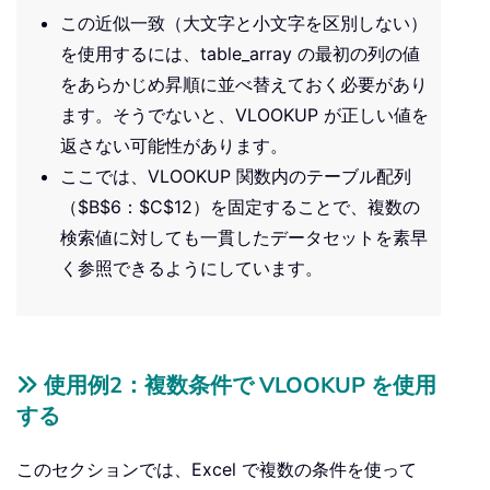
この近似一致（大文字と小文字を区別しない）
を使用するには、table_array の最初の列の値
をあらかじめ昇順に並べ替えておく必要があり
ます。そうでないと、VLOOKUP が正しい値を
返さない可能性があります。
ここでは、VLOOKUP 関数内のテーブル配列
（$B$6：$C$12）を固定することで、複数の
検索値に対しても一貫したデータセットを素早
く参照できるようにしています。
使用例2：複数条件で VLOOKUP を使用
する
このセクションでは、Excel で複数の条件を使って