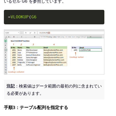
いるセル G6 を参照しています。
Copy
=
VLOOKUP
(
G6
注記
：検索値はデータ範囲の最初の列に含まれてい
る必要があります。
手順3：テーブル配列を指定する