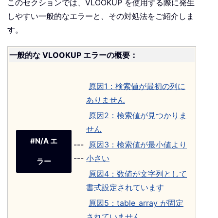
このセクションでは、VLOOKUP を使用する際に発生
しやすい一般的なエラーと、その対処法をご紹介しま
す。
一般的な VLOOKUP エラーの概要：
原因1：検索値が最初の列に
ありません
原因2：検索値が見つかりま
せん
#N/A エ
---
原因3：検索値が最小値より
---
小さい
ラー
原因4：数値が文字列として
書式設定されています
原因5：table_array が固定
されていません