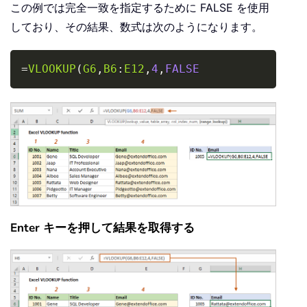
この例では完全一致を指定するために FALSE を使用
しており、その結果、数式は次のようになります。
Copy
=
VLOOKUP
(
G6
,
B6
:
E12
,
4
,
FALSE
Enter キーを押して結果を取得する