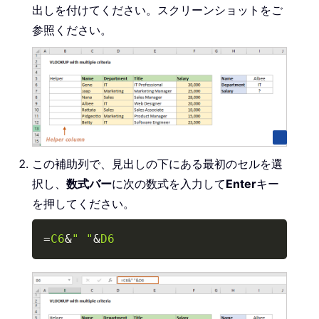
出しを付けてください。スクリーンショットをご
参照ください。
この補助列で、見出しの下にある最初のセルを選
択し、
数式バー
に次の数式を入力して
Enter
キー
を押してください。
Copy
=
C6
&
" "
&
D6