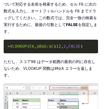
づいて対応する名前を検索するため、セル F6 に次の
数式を入力し、オートフィルハンドルを F8 までドラ
ッグしてください。この数式では、完全一致の検索を
実行するために、最後の引数として
FALSE
を指定しま
す。
Copy
=
VLOOKUP
(
E6
,
$B$6
:
$C$12
,
2
,
FALSE
)
ただし、スコア98 はデータ範囲の最初の列に存在し
ないため、VLOOKUP 関数は#N/A エラーを返しま
す。