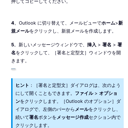
押してコピーしてください。
4
。Outlook に切り替えて、メールビューで
ホーム
>
新
規メール
をクリックし、新規メールを作成します。
5
。新しいメッセージウィンドウで、
挿入
>
署名
>
署
名
をクリックして、［署名と定型文］ウィンドウを開
きます。
ヒント
：［署名と定型文］ダイアログは、次のよう
にして開くこともできます。
ファイル
>
オプショ
ン
をクリックします。［Outlook のオプション］ダ
イアログで、左側のバーから
メール
をクリックし、
続いて
署名
ボタンを
メッセージ作成
セクション内で
クリックします。