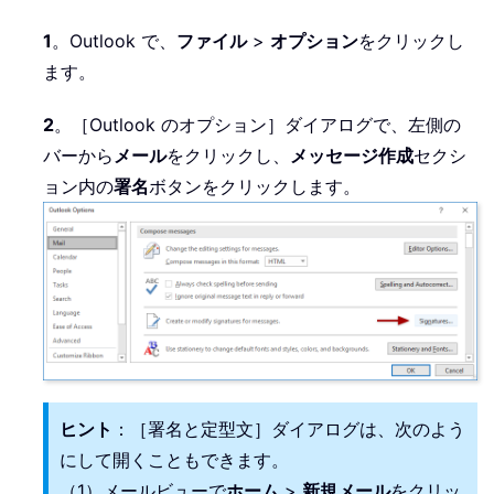
1
。Outlook で、
ファイル
>
オプション
をクリックし
ます。
2
。［Outlook のオプション］ダイアログで、左側の
バーから
メール
をクリックし、
メッセージ作成
セクシ
ョン内の
署名
ボタンをクリックします。
ヒント
：［署名と定型文］ダイアログは、次のよう
にして開くこともできます。
（1）メールビューで
ホーム
>
新規メール
をクリッ