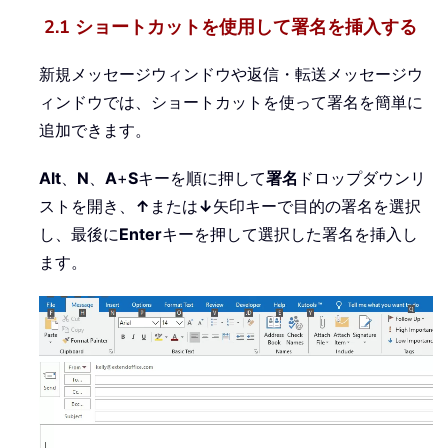
2.1 ショートカットを使用して署名を挿入する
新規メッセージウィンドウや返信・転送メッセージウ
ィンドウでは、ショートカットを使って署名を簡単に
追加できます。
Alt
、
N
、
A
+
S
キーを順に押して
署名
ドロップダウンリ
ストを開き、
↑
または
↓
矢印キーで目的の署名を選択
し、最後に
Enter
キーを押して選択した署名を挿入し
ます。