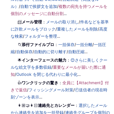
ル）
/
自動で挨拶文を追加
/
複数の宛先を持つメールを
個別のメッセージに自動分割
...
📨
メール管理
：
メールの取り消し
/
件名などを基準
に詐欺メールをブロック
/
重複したメールを削除
/
高度
な検索
/
フォルダーを整理
...
📁
添付ファイルプロ
：
一括保存
/
一括分離
/
一括圧
縮
/
自動保存
/
自動的に切り離す
/
自動圧縮
...
🌟
インターフェースの魅力
：
😊さらに美しくクー
ルな絵文字を多数収録
/
重要なメールが届いた際に通
知
/
Outlook を閉じる代わりに最小化
...
👍
ワンクリックの驚き
：
全員に【Attachment】付
きで返信
/
フィッシングメール対策
/
🕘送信者の現在時
刻ゾーンを表示
...
👩🏼‍🤝‍👩🏻
連絡先とカレンダー
：
選択したメール
から連絡先を追加を一括登録
/
連絡先グループを個別の