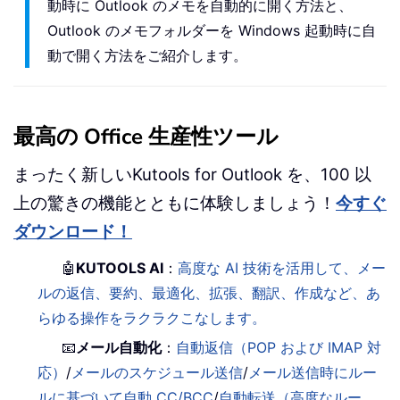
動時に Outlook のメモを自動的に開く方法と、
Outlook のメモフォルダーを Windows 起動時に自
動で開く方法をご紹介します。
最高の Office 生産性ツール
まったく新しいKutools for Outlook を、100 以
上の驚きの機能とともに体験しましょう！
今すぐ
ダウンロード！
🤖
KUTOOLS AI
：
高度な AI 技術を活用して、メー
ルの返信、要約、最適化、拡張、翻訳、作成など、あ
らゆる操作をラクラクこなします。
📧
メール自動化
：
自動返信（POP および IMAP 対
応）
/
メールのスケジュール送信
/
メール送信時にルー
ルに基づいて自動 CC/BCC
/
自動転送（高度なルー