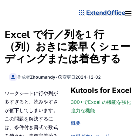
ExtendOffice
Excel で行／列を1 行
（列）おきに素早くシェー
ディングまたは着色する
作成者
Zhoumandy
•
変更日
2024-12-02
Kutools for Excel
ワークシートに行や列が
多すぎると、読みやすさ
300+でExcel の機能を強化
が低下してしまいます。
強力な機能
この問題を解決するに
概要
は、条件付き書式で数式
を使うか、事前定義済み