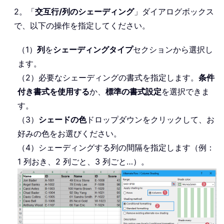
2。「
交互行/列のシェーディング
」ダイアログボックス
で、以下の操作を指定してください。
（1）
列
を
シェーディングタイプ
セクションから選択し
ます。
（2）必要なシェーディングの書式を指定します。
条件
付き書式を使用する
か、
標準の書式設定
を選択できま
す。
（3）
シェードの色
ドロップダウンをクリックして、お
好みの色をお選びください。
（4）シェーディングする列の間隔を指定します（例：
1 列おき、2 列ごと、3 列ごと…）。