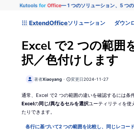
Kutools
for
Office
— 1 つのソリューション、5 つ
ExtendOffice
ソリューション
ダウン
Excel で2 つ
択／色付けします
著者
Xiaoyang
・
変更日
2024-11-27
通常、Excel で2 つの範囲の違いを確認するに
Excel
の
同じ/異なるセルを選択
ユーティリティを使
たりできます。
各行に基づいて2 つの範囲を比較し、同じレコー