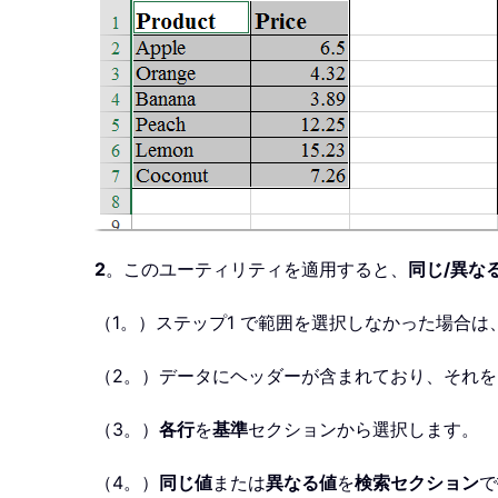
2
。このユーティリティを適用すると、
同じ/異な
（1。）ステップ1 で範囲を選択しなかった場合は
（2。）データにヘッダーが含まれており、それ
（3。）
各行
を
基準
セクションから選択します。
（4。）
同じ値
または
異なる値
を
検索セクション
で