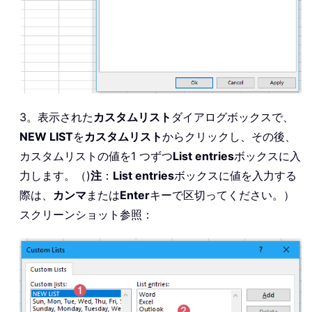
3。表示された
カスタムリスト
ダイアログボックスで、
NEW LIST
を
カスタムリスト
からクリックし、その後、
カスタムリストの値を1 つずつ
List entries
ボックスに入
力します。（)
注
：
List entries
ボックスに値を入力する
際は、
カンマ
または
Enter
キーで区切ってください。）
スクリーンショット参照：