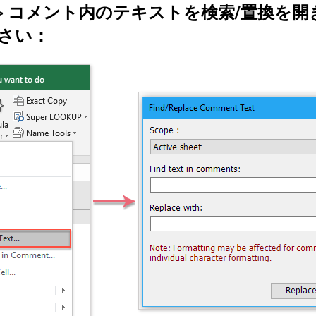
>
コメント内のテキストを検索/置換
を開
さい：