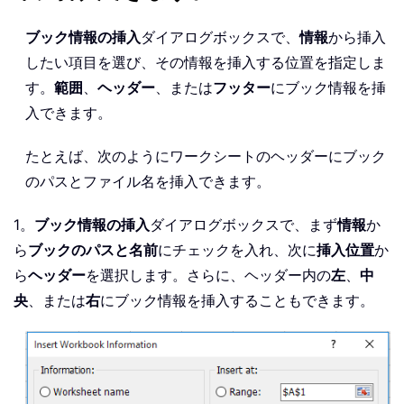
ブック情報の挿入
ダイアログボックスで、
情報
から挿入
したい項目を選び、その情報を挿入する位置を指定しま
す。
範囲
、
ヘッダー
、または
フッター
にブック情報を挿
入できます。
たとえば、次のようにワークシートのヘッダーにブック
のパスとファイル名を挿入できます。
1。
ブック情報の挿入
ダイアログボックスで、まず
情報
か
ら
ブックのパスと名前
にチェックを入れ、次に
挿入位置
か
ら
ヘッダー
を選択します。さらに、ヘッダー内の
左
、
中
央
、または
右
にブック情報を挿入することもできます。