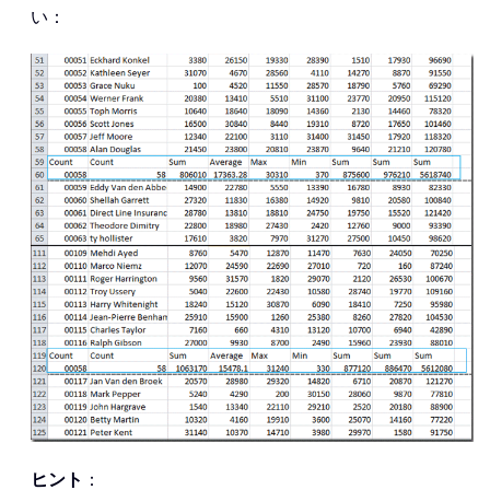
い：
ヒント
：