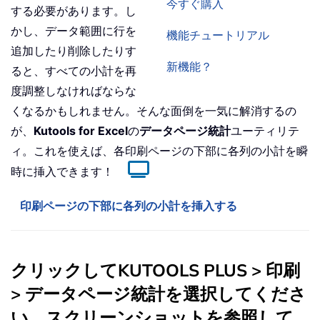
今すぐ購入
する必要があります。し
かし、データ範囲に行を
機能チュートリアル
追加したり削除したりす
新機能？
ると、すべての小計を再
度調整しなければならな
くなるかもしれません。そんな面倒を一気に解消するの
が、
Kutools for Excel
の
データページ統計
ユーティリテ
ィ。これを使えば、各印刷ページの下部に各列の小計を瞬
時に挿入できます！
印刷ページの下部に各列の小計を挿入する
クリックして
KUTOOLS PLUS
>
印刷
> データページ統計
を選択してくださ
い。スクリーンショットを参照して