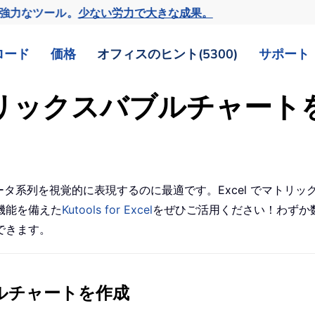
の強力なツール。
少ない労力で大きな成果。
ロード
価格
オフィスのヒント(5300)
サポート
マトリックスバブルチャート
ータ系列を視覚的に表現するのに最適です。Excel でマトリ
機能を備えた
Kutools for Excel
をぜひご活用ください！わずか
できます。
ブルチャートを作成