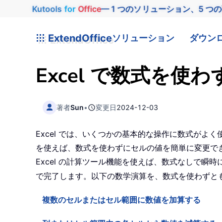
Kutools
for
Office
— 1 つのソリューション、5 つ
ExtendOffice
ソリューション
ダウン
Excel で数式を
著者
Sun
•
変更日
2024-12-03
Excel では、いくつかの基本的な操作に数式がよ
を使えば、数式を使わずにセルの値を簡単に変更できます
Excel の計算ツール機能を使えば、数式なしで瞬
で完了します。以下の数学演算を、数式を使わずと
複数のセルまたはセル範囲に数値を加算する