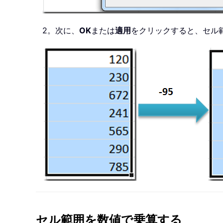
2。次に、
OK
または
適用
をクリックすると、セル
セル範囲を数値で乗算する