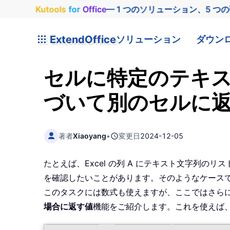
Kutools
for
Office
— 1 つのソリューション、5 つ
ExtendOffice
ソリューション
ダウン
セルに特定のテキ
づいて別のセルに返す
著者
Xiaoyang
•
変更日
2024-12-05
たとえば、Excel の列 A にテキスト文字列のリ
を確認したいことがあります。そのようなケースでは
このタスクには数式も使えますが、ここではさらに
場合に返す値
機能をご紹介します。これを使えば