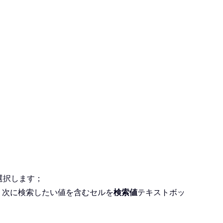
選択します；
、次に検索したい値を含むセルを
検索値
テキストボッ