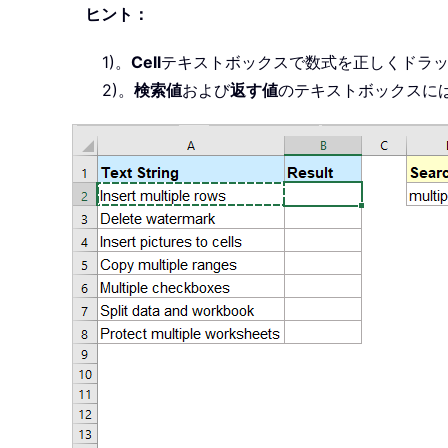
ヒント：
1)。
Cell
テキストボックスで数式を正しくドラ
2)。
検索値
および
返す値
のテキストボックスに