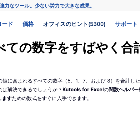
の強力なツール。
少ない労力で大きな成果。
ロード
価格
オフィスのヒント(5300)
サポート
のすべての数字をすばやく合
、この値に含まれるすべての数字（5、1、7、および 8）を合計
れば解決できるでしょうか？
Kutools for Excel
の
関数ヘルパー
します
ための数式をすぐに入手できます。