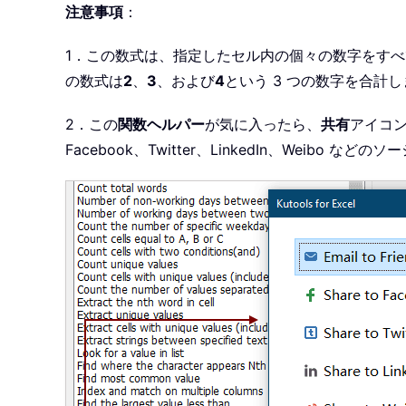
注意事項
：
1．この数式は、指定したセル内の個々の数字をすべ
の数式は
2
、
3
、および
4
という 3 つの数字を合計し
2．この
関数ヘルパー
が気に入ったら、
共有
アイコ
Facebook、Twitter、LinkedIn、Weibo