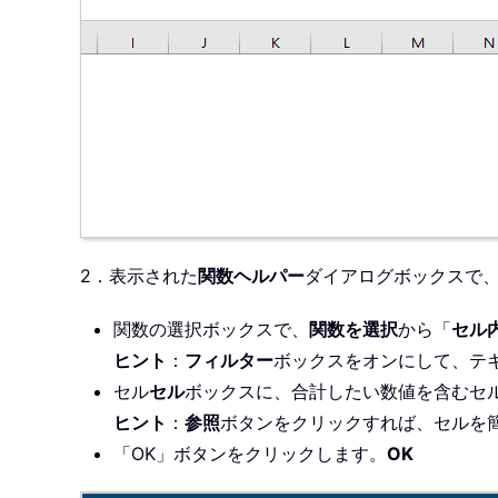
2．表示された
関数ヘルパー
ダイアログボックスで
関数の選択ボックスで、
関数を選択
から「
セル
ヒント
：
フィルター
ボックスをオンにして、テ
セル
セル
ボックスに、合計したい数値を含むセ
ヒント
：
参照
ボタンをクリックすれば、セルを
「OK」ボタンをクリックします。
OK