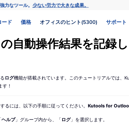
の強力なツール。
少ない労力で大きな成果。
ロード
価格
オフィスのヒント(5300)
サポート
utlook の自動操作結果を記
る
ログ
機能が搭載されています。このチュートリアルでは、Kutoo
ます！
表示・管理するには、以下の手順に従ってください。
Kutools for Outlo
「
ヘルプ
」グループ内から、「
ログ
」を選択します。