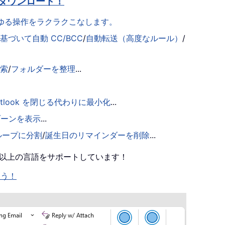
ダウンロード！
らゆる操作をラクラクこなします。
づいて自動 CC/BCC
/
自動転送（高度なルール）
/
検索
/
フォルダーを整理
...
utlook を閉じる代わりに最小化
...
ゾーンを表示
...
ループに分割
/
誕生日のリマインダーを削除
...
0 以上の言語をサポートしています！
ょう！