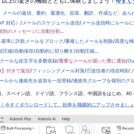
 を、100 以上の驚きの機能とともに体験しましょう！
今すぐ
して、メールの返信、要約、最適化、拡張、翻訳、作成など、あ
AP 対応）
/
メールのスケジュール送信
/
メール送信時にルールに基
個別のメッセージに自動分割
...
を基準に詐欺メールをブロック
/
重複したメールを削除
/
高度な
括圧縮
/
自動保存
/
自動的に切り離す
/
自動圧縮
...
くクールな絵文字を多数収録
/
重要なメールが届いた際に通知
/
O
ent】付きで返信
/
フィッシングメール対策
/
🕘送信者の現在時刻
ールから連絡先を追加を一括登録
/
連絡先グループを個別のグ
！英語、スペイン語、ドイツ語、フランス語、中国語をはじめ、4
機能を即解放！今すぐダウンロードして、効率を飛躍的にアップさせまし