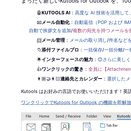
まったく新しいKutools for Outlook
🤖
KUTOOLS AI
：
高度な AI 技術を活用
📧
メール自動化
：
自動返信（POP および IM
自動で挨拶文を追加
/
複数の宛先を持つメールを
📨
メール管理
：
メールの取り消し
/
件名など
📁
添付ファイルプロ
：
一括保存
/
一括分離
/
一
🌟
インターフェースの魅力
：
😊さらに美し
👍
ワンクリックの驚き
：
全員に【Attachm
👩🏼‍🤝‍👩🏻
連絡先とカレンダー
：
選択したメ
Kutools はお好みの言語でお使いいただけます
ワンクリックでKutools for Outlook の