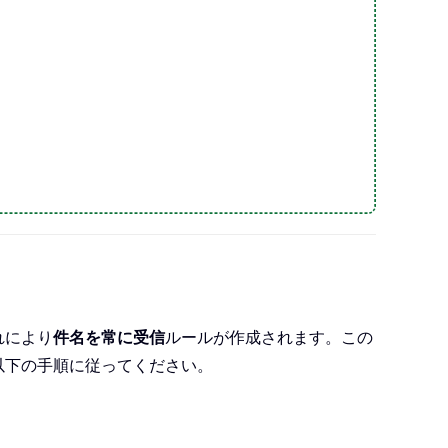
れにより
件名を常に受信
ルールが作成されます。この
以下の手順に従ってください。