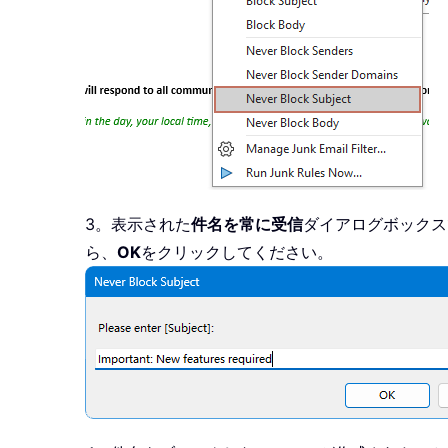
3。表示された
件名を常に受信
ダイアログボックス
ら、
OK
をクリックしてください。