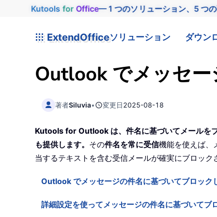
Kutools
for
Office
— 1 つのソリューション、5 つ
ExtendOffice
ソリューション
ダウン
Outlook でメ
著者
Siluvia
•
変更日
2025-08-18
Kutools for Outlook は、件名に基づ
も提供します。
その
件名を常に受信
機能を使えば、
当するテキストを含む受信メールが確実にブロック
Outlook でメッセージの件名に基づいてブロッ
詳細設定を使ってメッセージの件名に基づいてブ