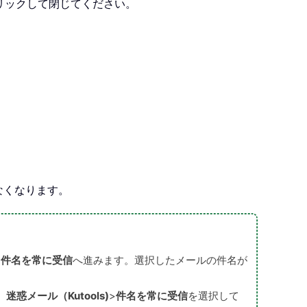
リックして閉じてください。
なくなります。
>
件名を常に受信
へ進みます。選択したメールの件名が
、
迷惑メール（Kutools)
>
件名を常に受信
を選択して