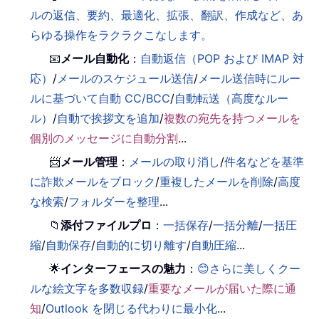
ルの返信、要約、最適化、拡張、翻訳、作成など、あ
らゆる操作をラクラクこなします。
📧
メール自動化
：
自動返信（POP および IMAP 対
応）
/
メールのスケジュール送信
/
メール送信時にルー
ルに基づいて自動 CC/BCC
/
自動転送（高度なルー
ル）
/
自動で挨拶文を追加
/
複数の宛先を持つメールを
個別のメッセージに自動分割
...
📨
メール管理
：
メールの取り消し
/
件名などを基準
に詐欺メールをブロック
/
重複したメールを削除
/
高度
な検索
/
フォルダーを整理
...
📁
添付ファイルプロ
：
一括保存
/
一括分離
/
一括圧
縮
/
自動保存
/
自動的に切り離す
/
自動圧縮
...
🌟
インターフェースの魅力
：
😊さらに美しくクー
ルな絵文字を多数収録
/
重要なメールが届いた際に通
知
/
Outlook を閉じる代わりに最小化
...