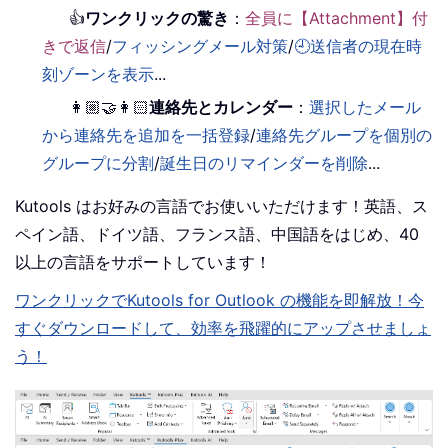
👍
ワンクリックの驚き
：
全員に【Attachment】付
きで返信
/
フィッシングメール対策
/
🕘送信者の現在時
刻ゾーンを表示
...
👩🏼‍🤝‍👩🏻
連絡先とカレンダー
：
選択したメール
から連絡先を追加を一括登録
/
連絡先グループを個別の
グループに分割
/
誕生日のリマインダーを削除
...
Kutools はお好みの言語でお使いいただけます！英語、ス
ペイン語、ドイツ語、フランス語、中国語をはじめ、40
以上の言語をサポートしています！
ワンクリックでKutools for Outlook の機能を即解放！今
すぐダウンロードして、効率を飛躍的にアップさせましょ
う！