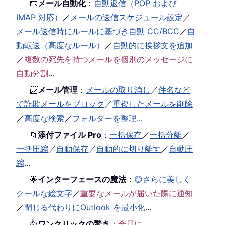
📧
メール自動化
：
自動返信（POP および
IMAP 対応）
／
メールの送信スケジュール設定
／
メール送信時にルールに基づき自動 CC/BCC
／
自
動転送（高度なルール）
／
自動的に挨拶文を追加
／
複数の宛先を持つメールを個別のメッセージに
自動分割
...
📨
メール管理
：
メールの取り消し
／
件名など
で詐欺メールをブロック
／
重複したメールを削除
／
高度な検索
／
フォルダーを整理
...
📁
添付ファイル Pro
：
一括保存
／
一括分離
／
一括圧縮
／
自動保存
／
自動的に切り離す
／
自動圧
縮
...
🌟
インターフェースの魔法
：
😊さらに美しく
クールな絵文字
／
重要なメールが届いた際に通知
／
閉じる代わりにOutlook を最小化
...
👍
ワンクリックの驚き
：
全員に