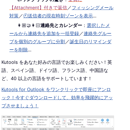
【Attachment】付きで返信
／
フィッシングメール
対策
／
🕘送信者の現在時刻ゾーンを表示
...
👩🏼‍🤝‍👩🏻
連絡先とカレンダー
：
選択したメ
ールから連絡先を追加を一括登録
／
連絡先グルー
プを個別のグループに分割
／
誕生日のリマインダ
ーを削除
...
Kutools をあなた好みの言語でお楽しみください！英
語、スペイン語、ドイツ語、フランス語、中国語な
ど、40 以上の言語をサポートしています！
Kutools for Outlook をワンクリックで即座にアンロ
ック！今すぐダウンロードして、効率を飛躍的にアッ
プさせましょう！