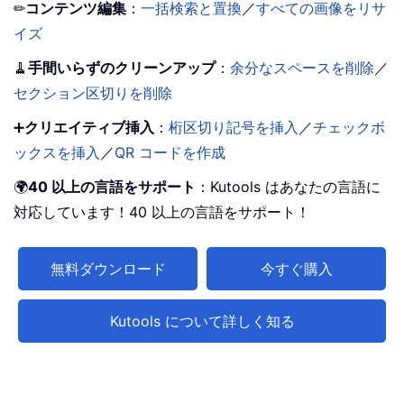
✏
コンテンツ編集
：
一括検索と置換
／
すべての画像をリサ
イズ
🧹
手間いらずのクリーンアップ
：
余分なスペースを削除
／
セクション区切りを削除
➕
クリエイティブ挿入
：
桁区切り記号を挿入
／
チェックボ
ックスを挿入
／
QR コードを作成
🌍
40 以上の言語をサポート
：Kutools はあなたの言語に
対応しています！40 以上の言語をサポート！
無料ダウンロード
今すぐ購入
Kutools について詳しく知る