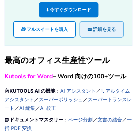
⬇️ 今すぐダウンロード
🎁 フルスイートを購入
📖 詳細を見る
最高のオフィス生産性ツール
Kutools for Word
– Word 向けの100+ツール
🤖
KUTOOLS AI の機能
：
AI アシスタント
／
リアルタイム
アシスタント
／
スーパーポリッシュ
／
スーパートランスレ
ート
／
AI 編集
／
AI 校正
📘
ドキュメントマスタリー
：
ページ分割
／
文書の結合
／
一
括 PDF 変換