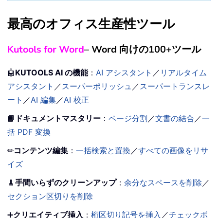
最高のオフィス生産性ツール
Kutools for Word
– Word 向けの100+ツール
🤖
KUTOOLS AI の機能
：
AI アシスタント
／
リアルタイム
アシスタント
／
スーパーポリッシュ
／
スーパートランスレ
ート
／
AI 編集
／
AI 校正
📘
ドキュメントマスタリー
：
ページ分割
／
文書の結合
／
一
括 PDF 変換
✏
コンテンツ編集
：
一括検索と置換
／
すべての画像をリサ
イズ
🧹
手間いらずのクリーンアップ
：
余分なスペースを削除
／
セクション区切りを削除
➕
クリエイティブ挿入
：
桁区切り記号を挿入
／
チェックボ