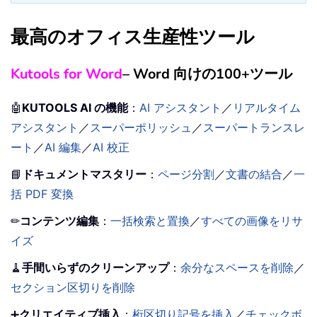
最高のオフィス生産性ツール
Kutools for Word
– Word 向けの100+ツール
🤖
KUTOOLS AI の機能
：
AI アシスタント
／
リアルタイム
アシスタント
／
スーパーポリッシュ
／
スーパートランスレ
ート
／
AI 編集
／
AI 校正
📘
ドキュメントマスタリー
：
ページ分割
／
文書の結合
／
一
括 PDF 変換
✏
コンテンツ編集
：
一括検索と置換
／
すべての画像をリサ
イズ
🧹
手間いらずのクリーンアップ
：
余分なスペースを削除
／
セクション区切りを削除
➕
クリエイティブ挿入
：
桁区切り記号を挿入
／
チェックボ