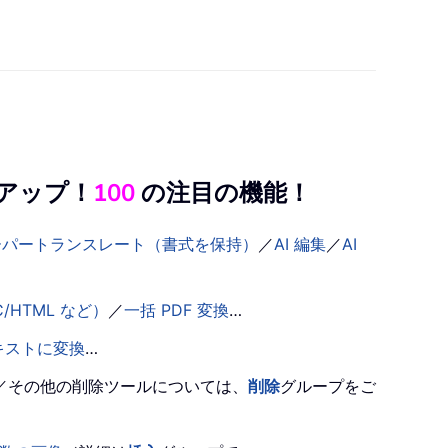
ルアップ！
100
の注目の機能！
ーパートランスレート（書式を保持）
／
AI 編集
／
AI
/HTML など）
／
一括 PDF 変換
…
キストに変換
…
／その他の削除ツールについては、
削除
グループをご