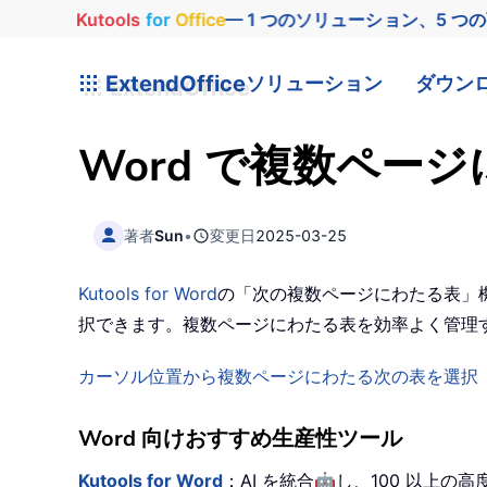
Kutools
for
Office
— 1 つのソリューション、5 つ
ExtendOffice
ソリューション
ダウン
Word で複数ペー
著者
Sun
•
変更日
2025-03-25
Kutools for Word
の「次の複数ページにわたる表」
択できます。複数ページにわたる表を効率よく管理
カーソル位置から複数ページにわたる次の表を選択
Word 向けおすすめ生産性ツール
🤖
Kutools for Word
：AI を統合
し、100 以上の