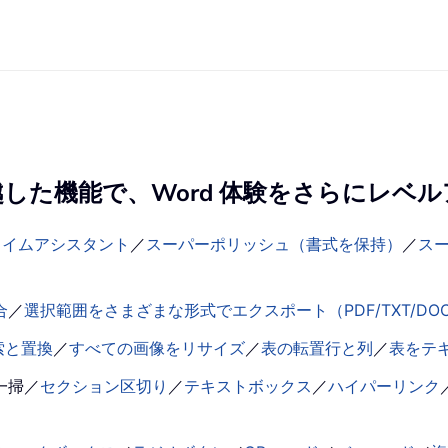
の卓越した機能で、Word 体験をさらにレベ
タイムアシスタント
／
スーパーポリッシュ（書式を保持）
／
ス
合
／
選択範囲をさまざまな形式でエクスポート（PDF/TXT/DOC
索と置換
／
すべての画像をリサイズ
／
表の転置行と列
／
表をテ
一掃
／
セクション区切り
／
テキストボックス
／
ハイパーリンク