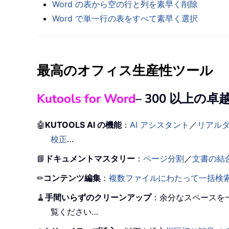
Word の表から空の行と列を素早く削除
Word で単一行の表をすべて素早く選択
最高のオフィス生産性ツール
Kutools for Word
– 300 以上
🤖
KUTOOLS AI の機能
：
AI アシスタント
／
リアル
校正
…
📘
ドキュメントマスタリー
：
ページ分割
／
文書の結
✏
コンテンツ編集
：
複数ファイルにわたって一括検
🧹
手間いらずのクリーンアップ
：余分なスペースを
覧ください…