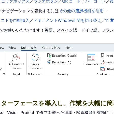
チェックボックス
／
ラジオボタン
／
QR コード
／
バーコード
／
複
／ナビゲーションを強化するには
その他の
選択
機能を活用
…
キストを自動挿入
／
ドキュメントWindows 間を切り替え
／
11
変
みの言語でお使いいただけます！英語、スペイン語、ドイツ語、フラ
付きインターフェースを導入し、作業を大幅に
r、Access、Visio、Project でタブを使った編集・閲覧機能を有効に