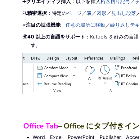
➕
クリエイティブ挿入
：以下を挿入
桁区切り記号
／
🔍
精密選択
：特定の
ページ
／
表
／
図形
／
見出し段落
⭐
注目の拡張機能
：
任意の場所に移動
／
繰り返しテ
🌍
40 以上の言語をサポート
：Kutools を好
す。
Office Tab
– Office にタブ
Word、Excel、PowerPoint、Publishe