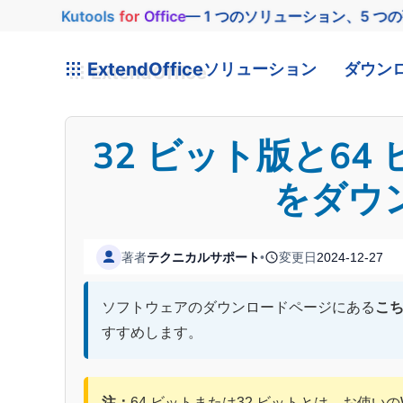
Kutools
for
Office
— 1 つのソリューション、5 つ
ExtendOffice
ソリューション
ダウン
32 ビット版と6
をダウ
著者
テクニカルサポート
•
変更日
2024-12-27
ソフトウェアのダウンロードページにある
こ
すすめします。
注：
64 ビットまたは32 ビットとは、お使いのWin