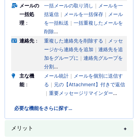
メールの
一括メールの取り消し
｜
メールを一
一括処
括返信
｜
メールを一括保存
｜
メール
理
：
を一括転送
｜
一括重複したメールを
削除
…
連絡先
：
重複した連絡先を削除する
｜
メッセ
ージから連絡先を追加
｜
連絡先を追
加をグループに
｜
連絡先グループを
分割
…
主な機
メール統計
｜
メールを個別に送信す
能
：
る
｜
元の【Attachment】付きで返信
｜
重要メッセージリマインダー
…
必要な機能をさらに探す…
メリット