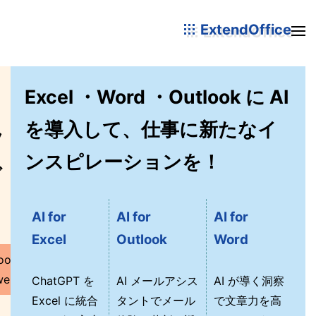
ExtendOffice
Excel ・Word ・Outlook に AI
を導入して、仕事に新たなイ
ツ
ンスピレーションを！
ご
AI for
AI for
AI for
Excel
Outlook
Word
ools for
erPoint
ChatGPT を
AI メールアシス
AI が導く洞察
Excel に統合
タントでメール
で文章力を高