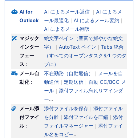
AI for
AI によるメール返信
｜
AI によるメ
Outlook
：
ール最適化
｜
AI によるメール要約
｜
AI によるメール翻訳
マジック
絵文字ペイン（豊富で鮮やかな絵文
インター
字）
｜
AutoText ペイン
｜
Tabs 統合
フェー
（すべてのオープンタスクを1 つのタ
ス
：
ブに）
メール自
不在勤務（自動返信）
｜
メールを自
動化
：
動送信
｜
定期送信
｜
自動 CC/BCC メ
ール
｜
添付ファイル忘れリマインダ
ー
…
メール添
添付ファイルを保存
｜
添付ファイル
付ファイ
を分離
｜
添付ファイルを圧縮
｜
添付
ル
：
ファイルマネージャー
｜
添付ファイ
ル名をコピー
…