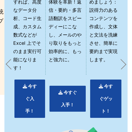
すれば、高度
体験を革新！返
めましょう：
なデータ分
信・要約・多言
説得力のある
統
析、コード生
語翻訳をスピー
コンテンツを
プ
成、カスタム
ディーにこな
作成し、文体
ま
数式などが
し、メールのや
と文法を洗練
Excel 上でそ
り取りをもっと
させ、簡単に
のまま実行可
効率的に、もっ
要約まで実現
能になりま
と強力に。
します。
す！
今す
今す
今すぐ
ぐ入
ぐゲッ
入手！
手！
ト！