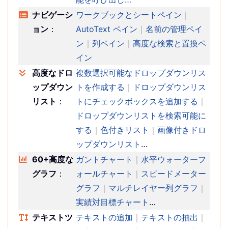
ナビゲーシ
ワークブックとシートペイン
｜
ョン
：
AutoText ペイン
｜
名前の管理ペイ
ン
｜
列ペイン
｜
高度な検索と置換ペ
イン
高度なドロ
複数選択可能なドロップダウンリス
ップダウン
トを作成する
｜
ドロップダウンリス
リスト
：
トにチェックボックスを追加する
｜
ドロップダウンリストを検索可能に
する
｜
色付きリスト
｜
画像付きドロ
ップダウンリスト
…
60+高度な
ガントチャート
｜
水平ウォーターフ
グラフ
：
ォールチャート
｜
スピードメーター
グラフ
｜
マルチレイヤー列グラフ
｜
実績対目標チャート
…
テキストツ
テキストの追加
｜
テキストの抽出
｜