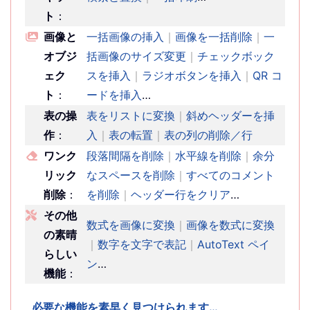
ト
：
画像と
一括画像の挿入
｜
画像を一括削除
｜
一
オブジ
括画像のサイズ変更
｜
チェックボック
ェク
スを挿入
｜
ラジオボタンを挿入
｜
QR コ
ト
：
ードを挿入
…
表の操
表をリストに変換
｜
斜めヘッダーを挿
作
：
入
｜
表の転置
｜
表の列の削除／行
ワンク
段落間隔を削除
｜
水平線を削除
｜
余分
リック
なスペースを削除
｜
すべてのコメント
削除
：
を削除
｜
ヘッダー行をクリア
…
その他
数式を画像に変換
｜
画像を数式に変換
の素晴
｜
数字を文字で表記
｜
AutoText ペイ
らしい
ン
…
機能
：
必要な機能を素早く見つけられます…