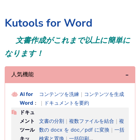
Kutools for Word
文書作成がこれまで以上に簡単に
なります！
人気機能
AI for
コンテンツを洗練
｜
コンテンツを生成
Word
：
｜
ドキュメントを要約
ドキュ
メント
文書の分割
｜
複数ファイルを結合
｜
複
ツール
数の docx を doc／pdf に変換
｜
一括
キッ
検索と置換
｜
一括印刷
…