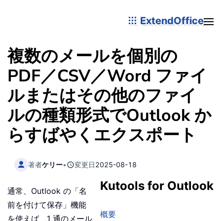
ExtendOffice
複数のメールを個別の
PDF／CSV／Word ファイ
ルまたはその他のファイ
ルの種類形式でOutlook か
らすばやくエクスポート
著者
ケリー
•
変更日
2025-08-18
Kutools for Outlook
通常、Outlook の「名
前を付けて保存」機能
概要
を使えば、1 通のメール