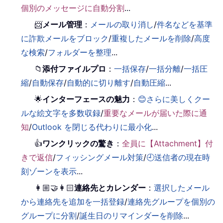
個別のメッセージに自動分割
...
📨
メール管理
：
メールの取り消し
/
件名などを基準
に詐欺メールをブロック
/
重複したメールを削除
/
高度
な検索
/
フォルダーを整理
...
📁
添付ファイルプロ
：
一括保存
/
一括分離
/
一括圧
縮
/
自動保存
/
自動的に切り離す
/
自動圧縮
...
🌟
インターフェースの魅力
：
😊さらに美しくクー
ルな絵文字を多数収録
/
重要なメールが届いた際に通
知
/
Outlook を閉じる代わりに最小化
...
👍
ワンクリックの驚き
：
全員に【Attachment】付
きで返信
/
フィッシングメール対策
/
🕘送信者の現在時
刻ゾーンを表示
...
👩🏼‍🤝‍👩🏻
連絡先とカレンダー
：
選択したメール
から連絡先を追加を一括登録
/
連絡先グループを個別の
グループに分割
/
誕生日のリマインダーを削除
...