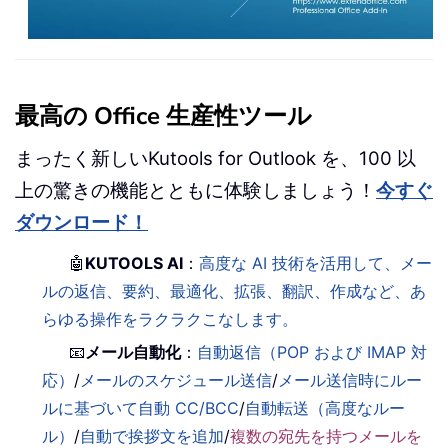
最高の Office 生産性ツール
まったく新しいKutools for Outlook を、100 以
上の驚きの機能とともに体験しましょう！
今すぐ
ダウンロード！
🤖
KUTOOLS AI
：
高度な AI 技術を活用して、メー
ルの返信、要約、最適化、拡張、翻訳、作成など、あ
らゆる操作をラクラクこなします。
📧
メール自動化
：
自動返信（POP および IMAP 対
応）
/
メールのスケジュール送信
/
メール送信時にルー
ルに基づいて自動 CC/BCC
/
自動転送（高度なルー
ル）
/
自動で挨拶文を追加
/
複数の宛先を持つメールを