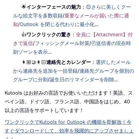
🌟
インターフェースの魅力
：
😊さらに美しくクー
ルな絵文字を多数収録
/
重要なメールが届いた際に通
知
/
Outlook を閉じる代わりに最小化
...
👍
ワンクリックの驚き
：
全員に【Attachment】付
きで返信
/
フィッシングメール対策
/
🕘送信者の現在時
刻ゾーンを表示
...
👩🏼‍🤝‍👩🏻
連絡先とカレンダー
：
選択したメール
から連絡先を追加を一括登録
/
連絡先グループを個別の
グループに分割
/
誕生日のリマインダーを削除
...
Kutools はお好みの言語でお使いいただけます！英語、ス
ペイン語、ドイツ語、フランス語、中国語をはじめ、40
以上の言語をサポートしています！
ワンクリックでKutools for Outlook の機能を即解放！今
すぐダウンロードして、効率を飛躍的にアップさせましょ