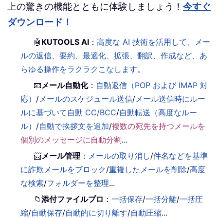
上の驚きの機能とともに体験しましょう！
今すぐ
ダウンロード！
🤖
KUTOOLS AI
：
高度な AI 技術を活用して、メー
ルの返信、要約、最適化、拡張、翻訳、作成など、あ
らゆる操作をラクラクこなします。
📧
メール自動化
：
自動返信（POP および IMAP 対
応）
/
メールのスケジュール送信
/
メール送信時にルー
ルに基づいて自動 CC/BCC
/
自動転送（高度なルー
ル）
/
自動で挨拶文を追加
/
複数の宛先を持つメールを
個別のメッセージに自動分割
...
📨
メール管理
：
メールの取り消し
/
件名などを基準
に詐欺メールをブロック
/
重複したメールを削除
/
高度
な検索
/
フォルダーを整理
...
📁
添付ファイルプロ
：
一括保存
/
一括分離
/
一括圧
縮
/
自動保存
/
自動的に切り離す
/
自動圧縮
...