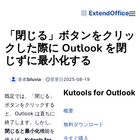
ExtendOffice
「閉じる」ボタンをクリッ
クした際に Outlook を閉
じずに最小化する
著者
Siluvia
・
変更日
2025-08-19
Kutools for Outlook
既定では、「閉じる」
ボタンをクリックする
概要
と、Outlook は直ちに
終了します。しかし、
無料ダウンロード
閉じると最小化
機能を
今すぐ購入
使えば、
Kutools for