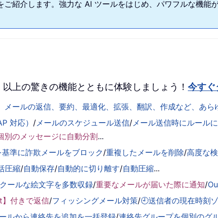
をご紹介します。強力な AI ツールをはじめ、パワフルな機能
 を、100 以上の驚きの機能とともに体験しましょう！
今すぐ
して、メールの返信、要約、最適化、拡張、翻訳、作成など、あ
AP 対応）
/
メールのスケジュール送信
/
メール送信時にルールに基
個別のメッセージに自動分割
...
を基準に詐欺メールをブロック
/
重複したメールを削除
/
高度な
括圧縮
/
自動保存
/
自動的に切り離す
/
自動圧縮
...
くクールな絵文字を多数収録
/
重要なメールが届いた際に通知
/
O
ent】付きで返信
/
フィッシングメール対策
/
🕘送信者の現在時刻
ールから連絡先を追加を一括登録
/
連絡先グループを個別のグ