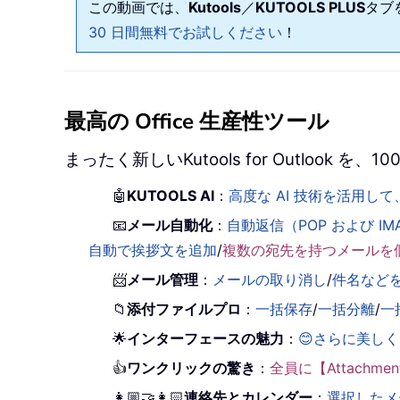
この動画では、
Kutools
／
KUTOOLS PLUS
タブ
30 日間無料でお試しください
！
最高の Office 生産性ツール
まったく新しいKutools for Outlook
🤖
KUTOOLS AI
：
高度な AI 技術を活用
📧
メール自動化
：
自動返信（POP および IM
自動で挨拶文を追加
/
複数の宛先を持つメールを
📨
メール管理
：
メールの取り消し
/
件名など
📁
添付ファイルプロ
：
一括保存
/
一括分離
/
一
🌟
インターフェースの魅力
：
😊さらに美し
👍
ワンクリックの驚き
：
全員に【Attachm
👩🏼‍🤝‍👩🏻
連絡先とカレンダー
：
選択したメ