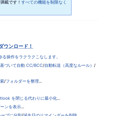
が満載です！
すべての機能を制限なく
ダウンロード！
らゆる操作をラクラクこなします。
づいて自動 CC/BCC
/
自動転送（高度なルール）
/
検索
/
フォルダーを整理
...
utlook を閉じる代わりに最小化
...
ゾーンを表示
...
ループに分割
/
誕生日のリマインダーを削除
...