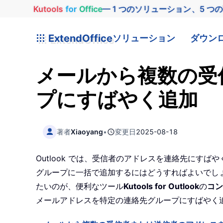
Kutools
for
Office
— 1 つのソリューション、5 つ
ExtendOffice
ソリューション
ダウン
メールから複数の受信
プにすばやく追加
著者
Xiaoyang
•
変更日
2025-08-18
Outlook では、受信者のアドレスを連絡先にすば
グループに一括で追加するにはどうすればよいでしょう
たいのが、便利なツール
Kutools for Outlook
の
コン
メールアドレスを特定の連絡先グループにすばやく