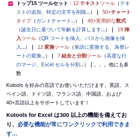
トップ15 ツールセット
：
12
テキスト
ツール
（
テキ
ストの追加
、
特定の文字を削除
...）
｜
50+
チャート
タイプ
（
ガントチャート
...）
｜
40+実用的な
数式
（
誕生日に基づいて年齢を計算します
...）
｜
19
挿
入
ツール
（
QR コードを挿入
、
パスから画像を挿
入
...）
｜
12
変換
ツール
（
単語に変換する
、
為替レ
ートの変換
...）
｜
7
結合と分割
ツール
（
高度な行
のマージ
、
Excel セルを分割
...）
｜
。。。他にも多
数
Kutools を好みの言語でお使いいただけます。英語、ス
ペイン語、ドイツ語、フランス語、中国語、および
40+言語以上をサポートしています！
Kutools for Excel は300 以上の機能を備えてお
り、
必要な機能が常にワンクリックで利用できま
す…