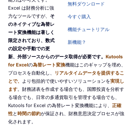
無料ダウンロード
Excel は財務分析に強
力なツールですが、
そ
今すぐ購入
のネイティブな為替レ
機能チュートリアル
ート変換機能は著しく
限定されており、数式
新機能？
の設定や手動での更
新、外部ソースからのデータ取得が必要です。
Kutools
for Excel
の
為替レート変換
機能はこのギャップを埋め、
プロセスを自動化し、
リアルタイムデータを提供するこ
とで、
より包括的で使いやすいソリューションを
実現し
ます
。財務諸表を作成する場合でも、国際投資を分析す
る場合でも、日常の多通貨取引を管理する場合でも、
Kutools for Excel の為替レート変換機能により、
正確
性
と
時間の節約
が保証され、財務意思決定プロセスが強
化されます。