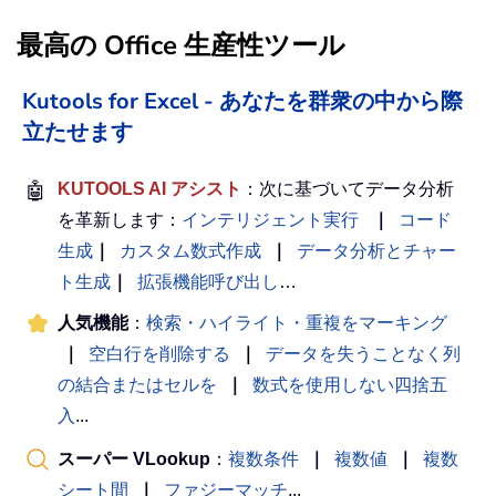
最高の Office 生産性ツール
Kutools for Excel - あなたを群衆の中から際
立たせます
🤖
KUTOOLS AI アシスト
：次に基づいてデータ分析
を革新します：
インテリジェント実行
｜
コード
生成
｜
カスタム数式作成
｜
データ分析とチャー
ト生成
｜
拡張機能呼び出し
…
人気機能
：
検索・ハイライト・重複をマーキング
｜
空白行を削除する
｜
データを失うことなく列
の結合またはセルを
｜
数式を使用しない四捨五
入
...
スーパー VLookup
：
複数条件
｜
複数値
｜
複数
シート間
｜
ファジーマッチ
...