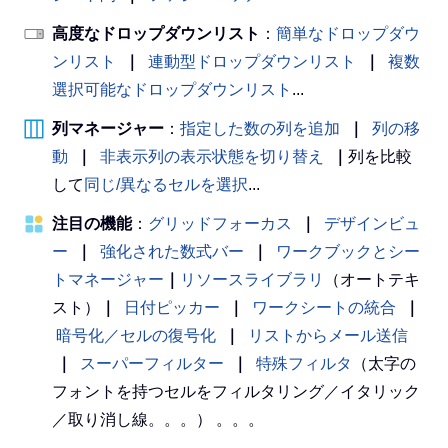
高度なドロップダウンリスト
：
簡単なドロップダウ
ンリスト
｜
連動型ドロップダウンリスト
｜
複数
選択可能なドロップダウンリスト
...
列マネージャー
：
指定した数の列を追加
｜
列の移
動
｜
非表示列の表示状態を切り替え
｜
列を比較
して
同じ/異なるセルを選択
...
注目の機能
：
グリッドフォーカス
｜
デザインビュ
ー
｜
強化された数式バー
｜
ワークブックとシー
トマネージャー
｜
リソースライブラリ
（オートテキ
スト）
｜
日付ピッカー
｜
ワークシートの統合
｜
暗号化／セルの復号化
｜
リストからメール送信
｜
スーパーフィルター
｜
特殊フィルタ
（太字の
フォントを持つセルをフィルタリング／イタリック
／取り消し線。。。） 。。。