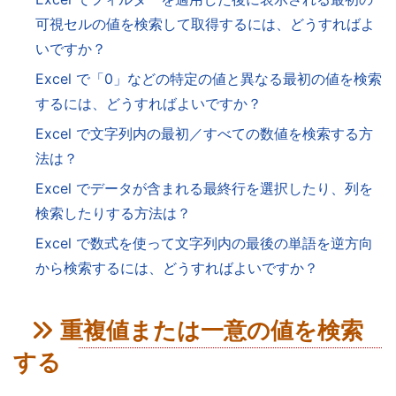
可視セルの値を検索して取得するには、どうすればよ
いですか？
Excel で「0」などの特定の値と異なる最初の値を検索
するには、どうすればよいですか？
Excel で文字列内の最初／すべての数値を検索する方
法は？
Excel でデータが含まれる最終行を選択したり、列を
検索したりする方法は？
Excel で数式を使って文字列内の最後の単語を逆方向
から検索するには、どうすればよいですか？
重複値または一意の値を検索
する