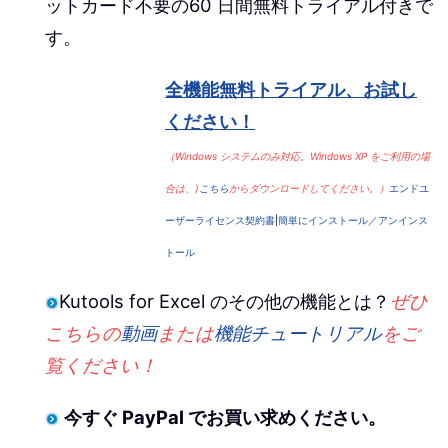
ットカード不要の60 日間無料トライアル付きで
す。
全機能無料トライアル、お試し
ください！
（Windows システムのみ対応。Windows XP をご利用の場
合は、)
こちら
からダウンロードしてください。）
エンドユ
ーザーライセンス契約書
|
簡単にインストール／アンインス
トール
Kutools for Excel のその他の機能とは？
ぜひ
こちらの
動画
または
機能チュートリアル
をご
覧ください！
今すぐ PayPal でお買い求めください。