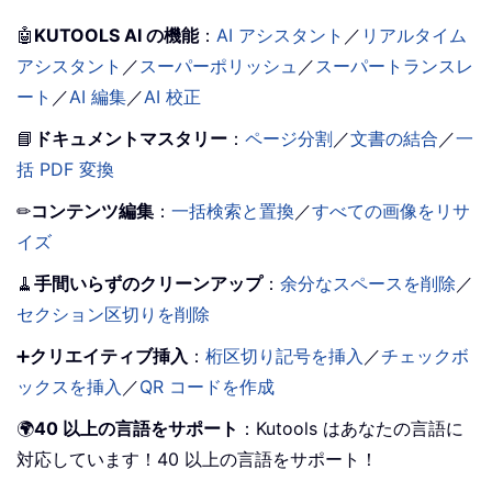
🤖
KUTOOLS AI の機能
：
AI アシスタント
／
リアルタイム
アシスタント
／
スーパーポリッシュ
／
スーパートランスレ
ート
／
AI 編集
／
AI 校正
📘
ドキュメントマスタリー
：
ページ分割
／
文書の結合
／
一
括 PDF 変換
✏
コンテンツ編集
：
一括検索と置換
／
すべての画像をリサ
イズ
🧹
手間いらずのクリーンアップ
：
余分なスペースを削除
／
セクション区切りを削除
➕
クリエイティブ挿入
：
桁区切り記号を挿入
／
チェックボ
ックスを挿入
／
QR コードを作成
🌍
40 以上の言語をサポート
：Kutools はあなたの言語に
対応しています！40 以上の言語をサポート！