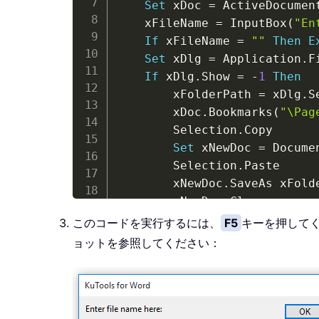
Set
 xDoc 
=
 ActiveDocument
    xFileName 
=
 InputBox
(
"En
If
 xFileName 
=
""
Then
E
Set
 xDlg 
=
 Application
.
F
If
 xDlg
.
Show 
=
-
1
Then
        xFolderPath 
=
 xDlg
.
S
        xDoc
.
Bookmarks
(
"\Pag
        Selection
.
Copy

Set
 xNewDoc 
=
 Docume
        Selection
.
Paste

        xNewDoc
.
SaveAs xFold
        xNewDoc
.
Close

End
If
このコードを実行するには、
F5
キーを押して
End
Sub
ョットを参照してください：