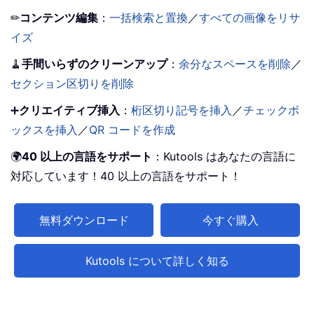
✏
コンテンツ編集
：
一括検索と置換
／
すべての画像をリサ
イズ
🧹
手間いらずのクリーンアップ
：
余分なスペースを削除
／
セクション区切りを削除
➕
クリエイティブ挿入
：
桁区切り記号を挿入
／
チェックボ
ックスを挿入
／
QR コードを作成
🌍
40 以上の言語をサポート
：Kutools はあなたの言語に
対応しています！40 以上の言語をサポート！
無料ダウンロード
今すぐ購入
Kutools について詳しく知る