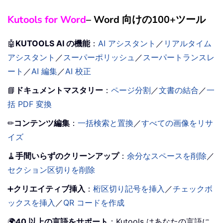
Kutools for Word
– Word 向けの100+ツール
🤖
KUTOOLS AI の機能
：
AI アシスタント
／
リアルタイム
アシスタント
／
スーパーポリッシュ
／
スーパートランスレ
ート
／
AI 編集
／
AI 校正
📘
ドキュメントマスタリー
：
ページ分割
／
文書の結合
／
一
括 PDF 変換
✏
コンテンツ編集
：
一括検索と置換
／
すべての画像をリサ
イズ
🧹
手間いらずのクリーンアップ
：
余分なスペースを削除
／
セクション区切りを削除
➕
クリエイティブ挿入
：
桁区切り記号を挿入
／
チェックボ
ックスを挿入
／
QR コードを作成
🌍
40 以上の言語をサポート
：Kutools はあなたの言語に