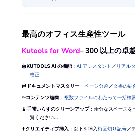
最高のオフィス生産性ツール
Kutools for Word
– 300 以上
🤖
KUTOOLS AI の機能
：
AI アシスタント
／
リアル
校正
…
📘
ドキュメントマスタリー
：
ページ分割
／
文書の結
✏
コンテンツ編集
：
複数ファイルにわたって一括検
🧹
手間いらずのクリーンアップ
：余分なスペースを
覧ください…
➕
クリエイティブ挿入
：以下を挿入
桁区切り記号
／