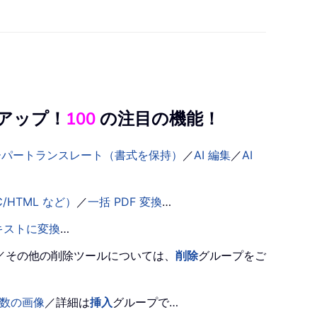
ルアップ！
100
の注目の機能！
ーパートランスレート（書式を保持）
／
AI 編集
／
AI
/HTML など）
／
一括 PDF 変換
…
キストに変換
…
／その他の削除ツールについては、
削除
グループをご
数の画像
／詳細は
挿入
グループで…