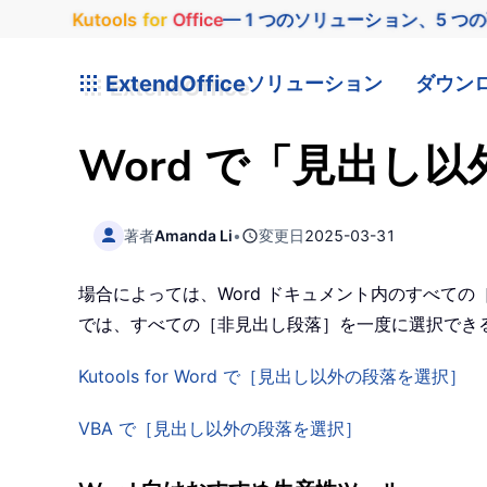
Kutools
for
Office
— 1 つのソリューション、5 つ
ExtendOffice
ソリューション
ダウン
Word で「見出し
著者
Amanda Li
•
変更日
2025-03-31
場合によっては、Word ドキュメント内のすべて
では、すべての［非見出し段落］を一度に選択できる
Kutools for Word で［見出し以外の段落を選択］
VBA で［見出し以外の段落を選択］