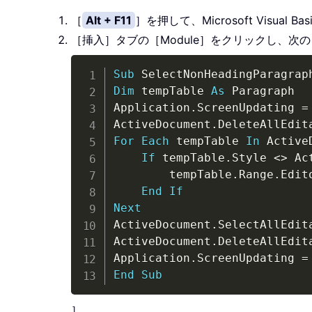
［
Alt + F11
］を押して、Microsoft Visual Ba
［挿入］タブの［Module］をクリックし、次
Sub
 SelectNonHeadingParagrap
Dim
 tempTable 
As
 Paragraph

Application
.
ScreenUpdating 
=
ActiveDocument
.
For
Each
 tempTable 
In
 Active
If
 tempTable
.
Style 
<
>
 Ac
        tempTable
.
Range
.
Edit
End
If
Next
ActiveDocument
.
SelectAllEdit
ActiveDocument
.
DeleteAllEdit
Application
.
ScreenUpdating 
=
End
Sub
］