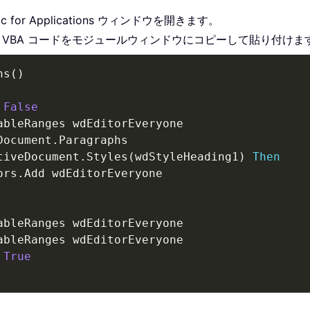
sic for Applications ウィンドウを開きます。
の VBA コードをモジュールウィンドウにコピーして貼り付けま
hs
(
)
False
Document
.
Paragraphs

tiveDocument
.
Styles
(
wdStyleHeading1
)
Then
ors
.
Add wdEditorEveryone

ableRanges wdEditorEveryone

ableRanges wdEditorEveryone

True