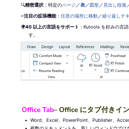
🔍
精密選択
：特定の
ページ
／
表
／
図形
／
見出し段落
⭐
注目の拡張機能
：
任意の場所に移動
／
繰り返しテ
🌍
40 以上の言語をサポート
：Kutools を好
す。
Office Tab
– Office にタブ
Word、Excel、PowerPoint、Publishe
複数のドキュメントを、新しいウィンドウでは