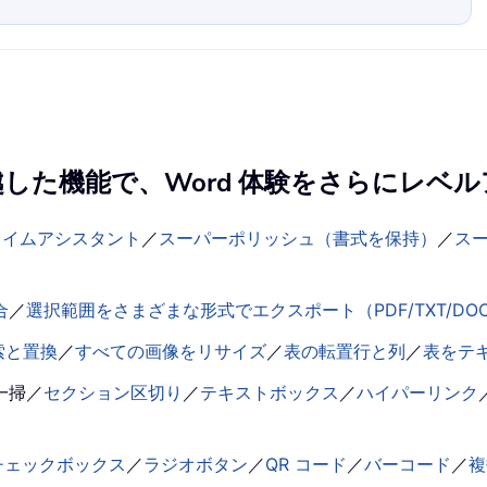
の卓越した機能で、Word 体験をさらにレベ
タイムアシスタント
／
スーパーポリッシュ（書式を保持）
／
ス
合
／
選択範囲をさまざまな形式でエクスポート（PDF/TXT/DOC
索と置換
／
すべての画像をリサイズ
／
表の転置行と列
／
表をテ
一掃
／
セクション区切り
／
テキストボックス
／
ハイパーリンク
チェックボックス
／
ラジオボタン
／
QR コード
／
バーコード
／
複