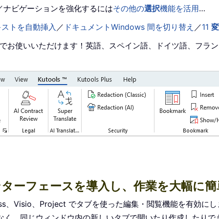
／ナビゲーションを強化するには
その他の
選択
機能を活用
…
キストを自動挿入
／
ドキュメントWindows 間を切り替え
／
11
変
みの言語でお使いいただけます！英語、スペイン語、ドイツ語、フラ
付きインターフェースを導入し、作業を大幅に
r、Access、Visio、Project でタブを使った編集・閲覧機能を有効に
なく、同じウィンドウ内の新しいタブで開いたり作成したりで