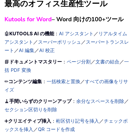
最高のオフィス生産性ツール
Kutools for Word
– Word 向けの100+ツール
🤖
KUTOOLS AI の機能
：
AI アシスタント
／
リアルタイム
アシスタント
／
スーパーポリッシュ
／
スーパートランスレ
ート
／
AI 編集
／
AI 校正
📘
ドキュメントマスタリー
：
ページ分割
／
文書の結合
／
一
括 PDF 変換
✏
コンテンツ編集
：
一括検索と置換
／
すべての画像をリサ
イズ
🧹
手間いらずのクリーンアップ
：
余分なスペースを削除
／
セクション区切りを削除
➕
クリエイティブ挿入
：
桁区切り記号を挿入
／
チェックボ
ックスを挿入
／
QR コードを作成