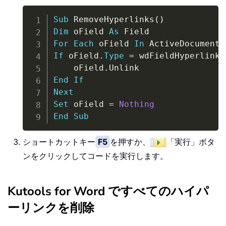
Copy
Sub
 RemoveHyperlinks
(
)
Dim
 oField 
As
For
Each
 oField 
In
 ActiveDocument
.
If
 oField
.
Type
=
 wdFieldHyperlink 
    oField
.
End
If
Next
Set
 oField 
=
Nothing
End
Sub
ショートカットキー
F5
を押すか、
「実行」ボタ
ンをクリックしてコードを実行します。
Kutools for Word ですべてのハイパ
ーリンクを削除