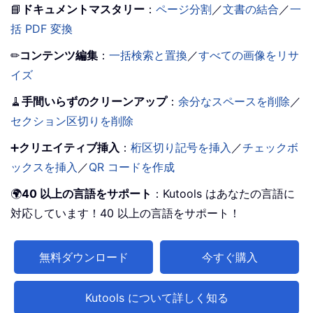
📘
ドキュメントマスタリー
：
ページ分割
／
文書の結合
／
一
括 PDF 変換
✏
コンテンツ編集
：
一括検索と置換
／
すべての画像をリサ
イズ
🧹
手間いらずのクリーンアップ
：
余分なスペースを削除
／
セクション区切りを削除
➕
クリエイティブ挿入
：
桁区切り記号を挿入
／
チェックボ
ックスを挿入
／
QR コードを作成
🌍
40 以上の言語をサポート
：Kutools はあなたの言語に
対応しています！40 以上の言語をサポート！
無料ダウンロード
今すぐ購入
Kutools について詳しく知る