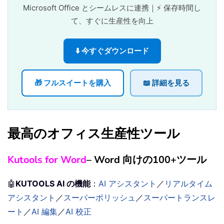
Microsoft Office とシームレスに連携｜⚡ 保存時間し
て、すぐに生産性を向上
⬇️ 今すぐダウンロード
🎁 フルスイートを購入
📖 詳細を見る
最高のオフィス生産性ツール
Kutools for Word
– Word 向けの100+ツール
🤖
KUTOOLS AI の機能
：
AI アシスタント
／
リアルタイム
アシスタント
／
スーパーポリッシュ
／
スーパートランスレ
ート
／
AI 編集
／
AI 校正