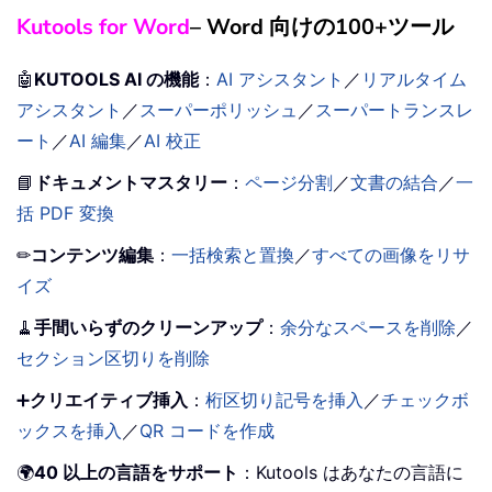
Kutools for Word
– Word 向けの100+ツール
🤖
KUTOOLS AI の機能
：
AI アシスタント
／
リアルタイム
アシスタント
／
スーパーポリッシュ
／
スーパートランスレ
ート
／
AI 編集
／
AI 校正
📘
ドキュメントマスタリー
：
ページ分割
／
文書の結合
／
一
括 PDF 変換
✏
コンテンツ編集
：
一括検索と置換
／
すべての画像をリサ
イズ
🧹
手間いらずのクリーンアップ
：
余分なスペースを削除
／
セクション区切りを削除
➕
クリエイティブ挿入
：
桁区切り記号を挿入
／
チェックボ
ックスを挿入
／
QR コードを作成
🌍
40 以上の言語をサポート
：Kutools はあなたの言語に