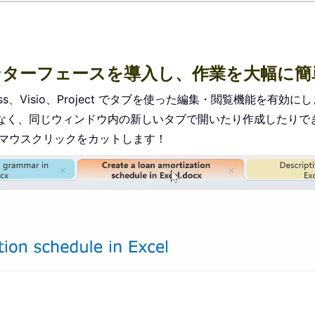
付きインターフェースを導入し、作業を大幅に
r、Access、Visio、Project でタブを使った編集・閲覧機能を有効に
なく、同じウィンドウ内の新しいタブで開いたり作成したりで
のマウスクリックをカットします！