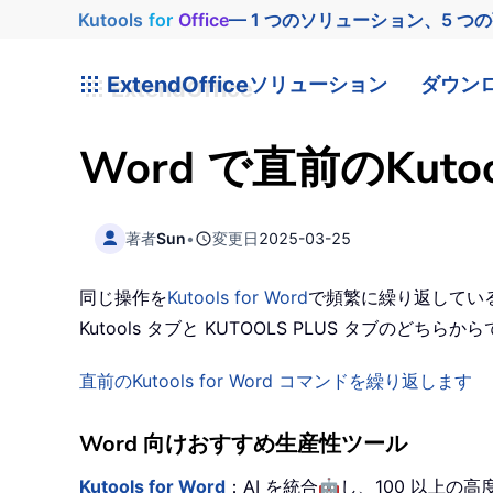
Kutools
for
Office
— 1 つのソリューション、5 つ
ExtendOffice
ソリューション
ダウン
Word で直前のKu
著者
Sun
•
変更日
2025-03-25
同じ操作を
Kutools for Word
で頻繁に繰り返してい
Kutools タブと KUTOOLS PLUS タブのど
直前のKutools for Word コマンドを繰り返します
Word 向けおすすめ生産性ツール
🤖
Kutools for Word
：AI を統合
し、100 以上の