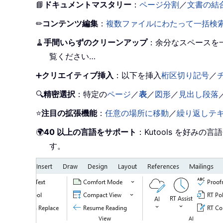
📘
ドキュメントマスタリー
：
ページ分割
／
文書の結
✏
コンテンツ編集
：
複数ファイルにわたって一括検
🧹
手間いらずのクリーンアップ
：余分なスペースを
覧ください…
➕
クリエイティブ挿入
：以下を挿入
桁区切り記号
／
🔍
精密選択
：特定の
ページ
／
表
／
図形
／
見出し段落
⭐
注目の拡張機能
：
任意の場所に移動
／
繰り返しテ
🌍
40 以上の言語をサポート
：Kutools を好
す。