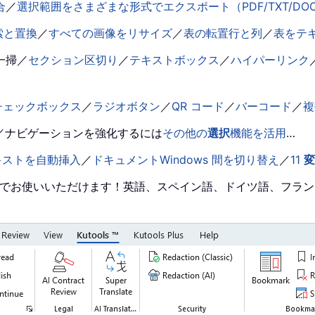
合
／
選択範囲をさまざまな形式でエクスポート（PDF/TXT/DOC
索と置換
／
すべての画像をリサイズ
／
表の転置行と列
／
表をテ
一掃
／
セクション区切り
／
テキストボックス
／
ハイパーリンク
チェックボックス
／
ラジオボタン
／
QR コード
／
バーコード
／
複
／ナビゲーションを強化するには
その他の
選択
機能を活用
…
キストを自動挿入
／
ドキュメントWindows 間を切り替え
／
11
変
みの言語でお使いいただけます！英語、スペイン語、ドイツ語、フラ