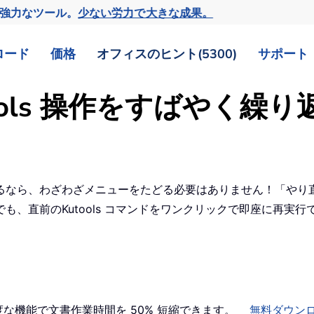
の強力なツール。
少ない労力で大きな成果。
ロード
価格
オフィスのヒント(5300)
サポート
tools 操作をすばやく繰
るなら、わざわざメニューをたどる必要はありません！「やり
ちらからでも、直前のKutools コマンドをワンクリックで即座に再実
高度な機能で文書作業時間を 50% 短縮できます。
無料ダウン