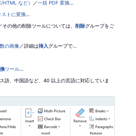
/HTML など）
／
一括 PDF 変換
…
キストに変換
…
／その他の削除ツールについては、
削除
グループをご
数の画像
／詳細は
挿入
グループで…
換
ツール
…
ンス語、中国語など、40 以上の言語に対応していま