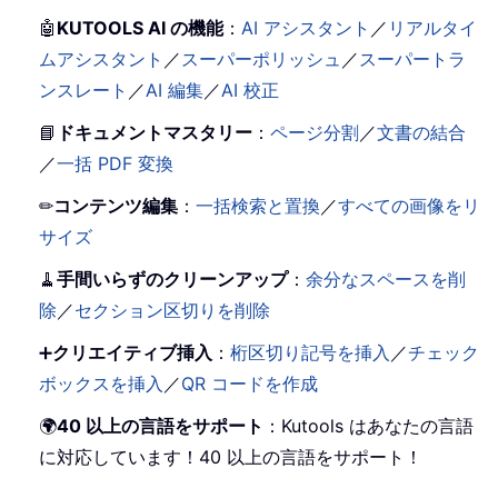
🤖
KUTOOLS AI の機能
：
AI アシスタント
／
リアルタイ
ムアシスタント
／
スーパーポリッシュ
／
スーパートラ
ンスレート
／
AI 編集
／
AI 校正
📘
ドキュメントマスタリー
：
ページ分割
／
文書の結合
／
一括 PDF 変換
✏
コンテンツ編集
：
一括検索と置換
／
すべての画像をリ
サイズ
🧹
手間いらずのクリーンアップ
：
余分なスペースを削
除
／
セクション区切りを削除
➕
クリエイティブ挿入
：
桁区切り記号を挿入
／
チェック
ボックスを挿入
／
QR コードを作成
🌍
40 以上の言語をサポート
：Kutools はあなたの言語
に対応しています！40 以上の言語をサポート！