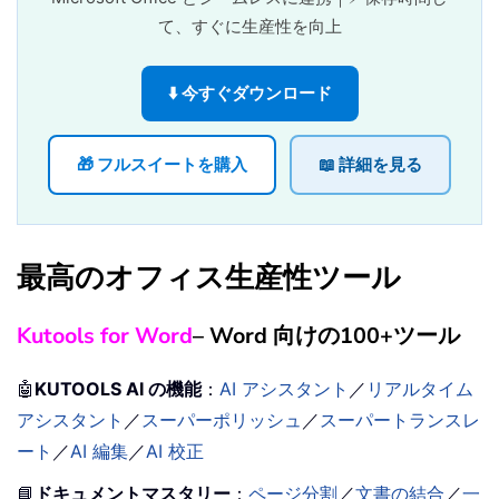
て、すぐに生産性を向上
⬇️ 今すぐダウンロード
🎁 フルスイートを購入
📖 詳細を見る
最高のオフィス生産性ツール
Kutools for Word
– Word 向けの100+ツール
🤖
KUTOOLS AI の機能
：
AI アシスタント
／
リアルタイム
アシスタント
／
スーパーポリッシュ
／
スーパートランスレ
ート
／
AI 編集
／
AI 校正
📘
ドキュメントマスタリー
：
ページ分割
／
文書の結合
／
一