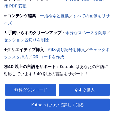
括 PDF 変換
✏
コンテンツ編集
：
一括検索と置換
／
すべての画像をリサ
イズ
🧹
手間いらずのクリーンアップ
：
余分なスペースを削除
／
セクション区切りを削除
➕
クリエイティブ挿入
：
桁区切り記号を挿入
／
チェックボ
ックスを挿入
／
QR コードを作成
🌍
40 以上の言語をサポート
：Kutools はあなたの言語に
対応しています！40 以上の言語をサポート！
無料ダウンロード
今すぐ購入
Kutools について詳しく知る