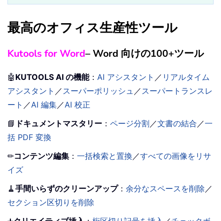
最高のオフィス生産性ツール
Kutools for Word
– Word 向けの100+ツール
🤖
KUTOOLS AI の機能
：
AI アシスタント
／
リアルタイム
アシスタント
／
スーパーポリッシュ
／
スーパートランスレ
ート
／
AI 編集
／
AI 校正
📘
ドキュメントマスタリー
：
ページ分割
／
文書の結合
／
一
括 PDF 変換
✏
コンテンツ編集
：
一括検索と置換
／
すべての画像をリサ
イズ
🧹
手間いらずのクリーンアップ
：
余分なスペースを削除
／
セクション区切りを削除