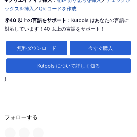
➕
クリエイティブ挿入
：
桁区切り記号を挿入
／
チェックボ
ックスを挿入
／
QR コードを作成
🌍
40 以上の言語をサポート
：Kutools はあなたの言語に
対応しています！40 以上の言語をサポート！
無料ダウンロード
今すぐ購入
Kutools について詳しく知る
}
フォローする